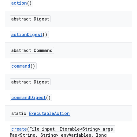
action
()
abstract Digest
action
Digest
()
abstract Command
command
()
abstract Digest
command
Digest
()
static
Executable
Action
create
(File input
,
Iterable<String> args
,
Map<String
,
String> env
Variables
,
long