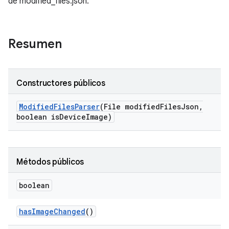
de modified_files.json.
Resumen
Constructores públicos
Modified
Files
Parser
(File modified
Files
Json
,
boolean is
Device
Image)
Métodos públicos
boolean
has
Image
Changed
()