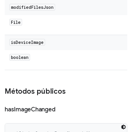
modified
Files
Json
File
is
Device
Image
boolean
Métodos públicos
has
Image
Changed