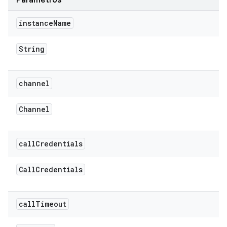
Parámetros
instance
Name
String
channel
Channel
call
Credentials
Call
Credentials
call
Timeout