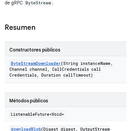
de gRPC
ByteStream
.
Resumen
Constructores públicos
Byte
Stream
Downloader
(String instance
Name
,
Channel channel
,
Call
Credentials call
Credentials
,
Duration call
Timeout)
Métodos públicos
Listenable
Future<Void>
download
Blob
(Digest digest
,
Output
Stream