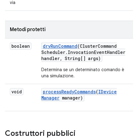
via
Metodi protetti
boolean
dry
Run
Command
(Cluster
Command
Scheduler
.
Invocation
Event
Handler
handler
,
String[] args)
Determina se un determinato comando è
una simulazione.
void
process
Ready
Commands
(
IDevice
Manager
manager)
Costruttori pubblici