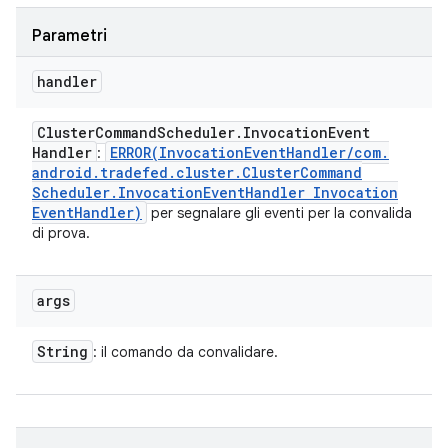
Parametri
handler
Cluster
Command
Scheduler
.
Invocation
Event
Handler
ERROR(
Invocation
Event
Handler
/
com
.
:
android
.
tradefed
.
cluster
.
Cluster
Command
Scheduler
.
Invocation
Event
Handler Invocation
Event
Handler)
per segnalare gli eventi per la convalida
di prova.
args
String
: il comando da convalidare.