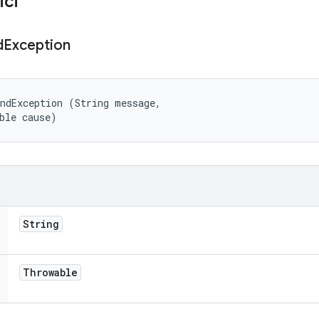
ici
d
Exception
ndException (String message, 

ble cause)
String
Throwable