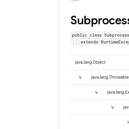
Subproces
public class Subproces
extends RuntimeExce
java.lang.Object
↳
java.lang.Throwable
↳
java.lang.E
↳
ja