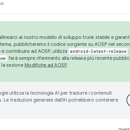
ch
llinearci al nostro modello di sviluppo trunk stabile e garantir
istema, pubblicheremo il codice sorgente su AOSP nel secon
 e contribuire ad AOSP, utilizza
android-latest-release
.
ase
farà sempre riferimento alla release più recente pubbli
a la sezione
Modifiche ad AOSP
.
gle utilizza la tecnologia AI per tradurre i contenuti
ta. Le traduzioni generate dall'AI potrebbero contenere
Questa