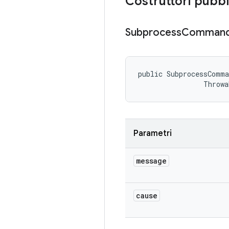
Costruttori pubbl
Subprocess
Comman
public SubprocessComma
                Throwa
Parametri
message
cause