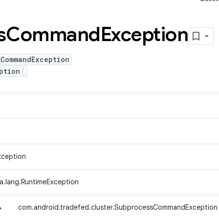
s
Command
Exception
sCommandException
ption
xception
va.lang.RuntimeException
↳
com.android.tradefed.cluster.SubprocessCommandException