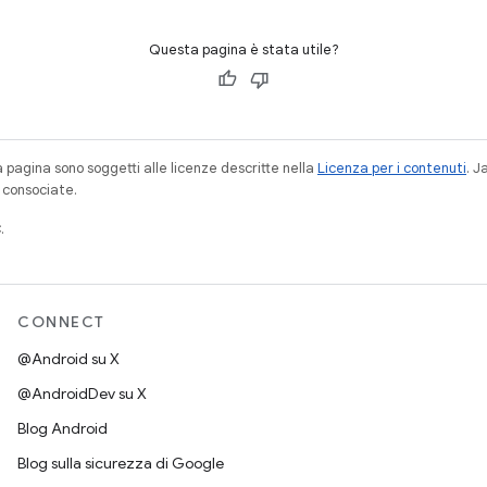
Questa pagina è stata utile?
a pagina sono soggetti alle licenze descritte nella
Licenza per i contenuti
. 
à consociate.
.
CONNECT
@Android su X
@AndroidDev su X
Blog Android
Blog sulla sicurezza di Google