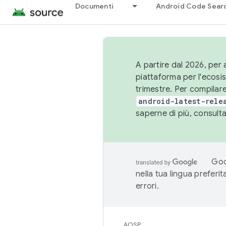
Documenti
Android Code Sear
A partire dal 2026, per a
piattaforma per l'ecos
trimestre. Per compilare
android-latest-rele
saperne di più, consult
Goo
nella tua lingua preferi
errori.
AOSP