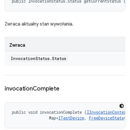
public InvocationStatus.Status getCurrentStatus ()
Zwraca aktualny stan wywołania.
Zwraca
Invocation
Status
.
Status
invocation
Complete
public void invocationComplete (
IInvocationContext
                Map<
ITestDevice
, 
FreeDeviceState
> 