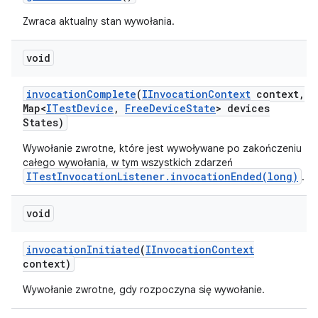
Zwraca aktualny stan wywołania.
void
invocation
Complete
(
IInvocation
Context
context
,
Map<
ITest
Device
,
Free
Device
State
> devices
States)
Wywołanie zwrotne, które jest wywoływane po zakończeniu
całego wywołania, w tym wszystkich zdarzeń
ITestInvocationListener.invocationEnded(long)
.
void
invocation
Initiated
(
IInvocation
Context
context)
Wywołanie zwrotne, gdy rozpoczyna się wywołanie.