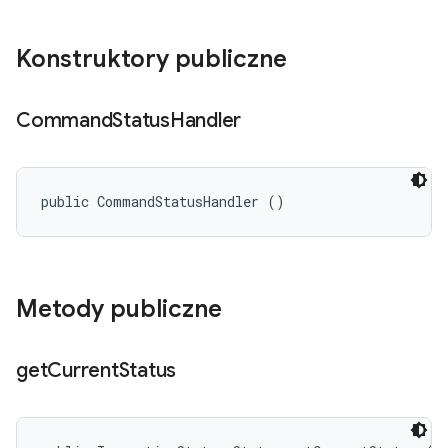
Konstruktory publiczne
Command
Status
Handler
public CommandStatusHandler ()
Metody publiczne
get
Current
Status