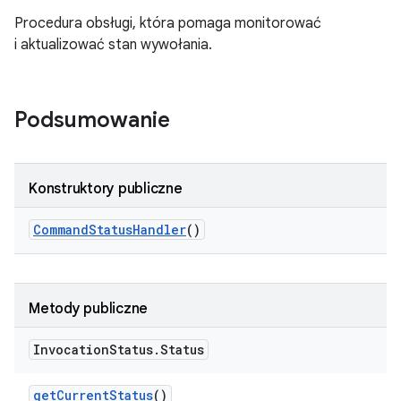
Procedura obsługi, która pomaga monitorować
i aktualizować stan wywołania.
Podsumowanie
Konstruktory publiczne
Command
Status
Handler
()
Metody publiczne
Invocation
Status
.
Status
get
Current
Status
()