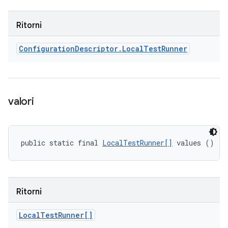
Ritorni
Configuration
Descriptor
.
Local
Test
Runner
valori
public static final 
LocalTestRunner[]
 values ()
Ritorni
Local
Test
Runner[]