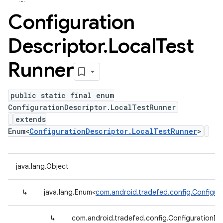
Configuration
Descriptor
.
Local
Test
Runner
public static final enum
ConfigurationDescriptor.LocalTestRunner
extends
Enum<
ConfigurationDescriptor.LocalTestRunner
>
java.lang.Object
↳
java.lang.Enum<
com.android.tradefed.config.Configur
↳
com.android.tradefed.config.ConfigurationDe