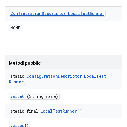
Configuration
Descriptor
.
Local
Test
Runner
NONE
Metodi pubblici
static
Configuration
Descriptor
.
Local
Test
Runner
value
Of
(String name)
static final
Local
Test
Runner[]
values
()