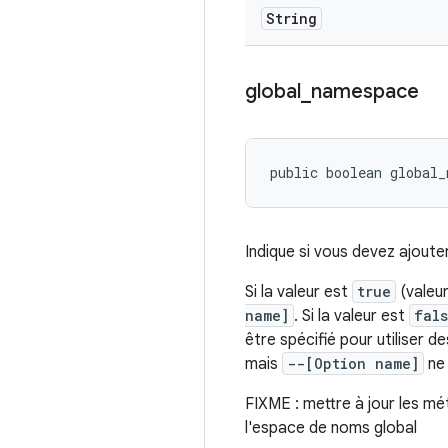
String
global
_
namespace
public boolean global_
Indique si vous devez ajoute
Si la valeur est
true
(valeur
name]
. Si la valeur est
fal
être spécifié pour utiliser d
mais
--[Option name]
ne 
FIXME : mettre à jour les m
l'espace de noms global