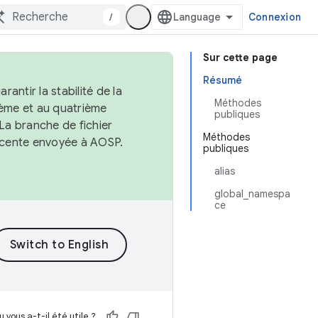
/
Connexion
Sur cette page
Résumé
antir la stabilité de la
Méthodes
ème et au quatrième
publiques
 La branche de fichier
Méthodes
récente envoyée à AOSP.
publiques
alias
global_namespa
ce
 vous a-t-il été utile ?