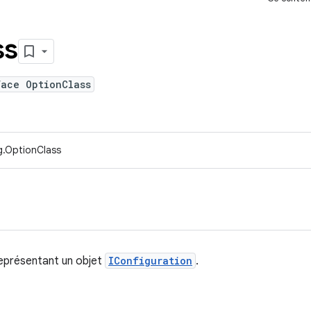
ss
face OptionClass
g.OptionClass
eprésentant un objet
IConfiguration
.