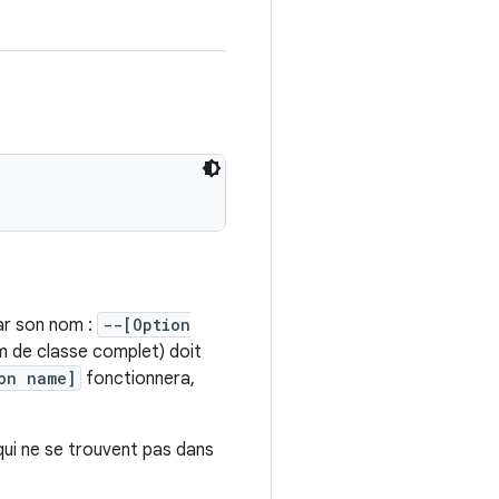
ar son nom :
--[Option
om de classe complet) doit
on name]
fonctionnera,
ui ne se trouvent pas dans