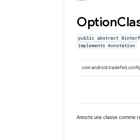
Option
Cla
public abstract @inter
implements Annotation
com.android.tradefed.confi
Annote une classe comme r