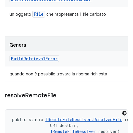
File
un oggetto
che rappresenta il file caricato
Genera
Build
Retrieval
Error
quando non è possibile trovare la risorsa richiesta
resolve
Remote
File
public static 
IRemoteFileResolver.ResolvedFile
 res
                URI destDir, 

IRemoteFileResolver
 resolver)