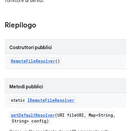
fornitore di servizi.
Riepilogo
Costruttori pubblici
Remote
File
Resolver
()
Metodi pubblici
static
IRemote
File
Resolver
get
Default
Resolver
(URI file
URI
,
Map<String
,
String> config)