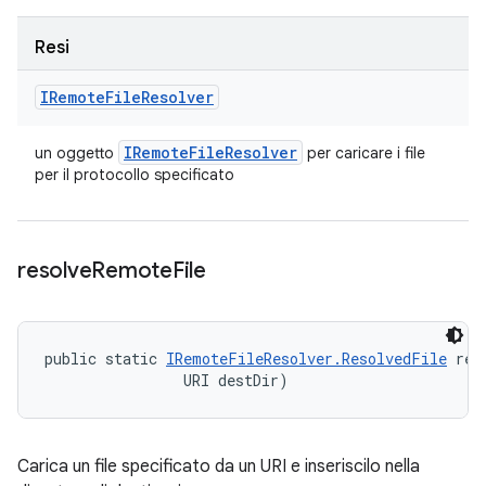
Resi
IRemote
File
Resolver
IRemote
File
Resolver
un oggetto
per caricare i file
per il protocollo specificato
resolve
Remote
File
public static 
IRemoteFileResolver.ResolvedFile
 res
                URI destDir)
Carica un file specificato da un URI e inseriscilo nella