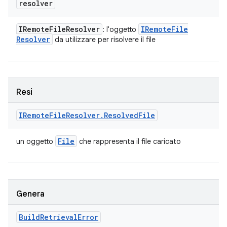
resolver
IRemote
File
Resolver
IRemote
File
: l'oggetto
Resolver
da utilizzare per risolvere il file
Resi
IRemote
File
Resolver
.
Resolved
File
File
un oggetto
che rappresenta il file caricato
Genera
Build
Retrieval
Error