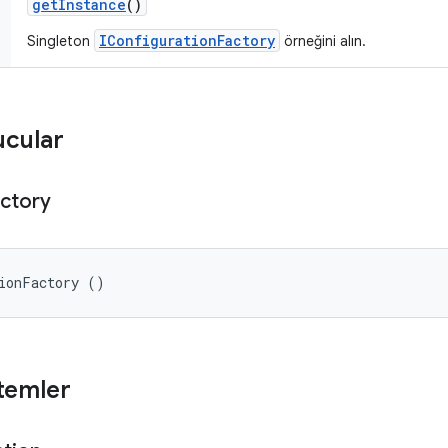
get
Instance
()
IConfigurationFactory
Singleton
örneğini alın.
ucular
ctory
ionFactory ()
temler