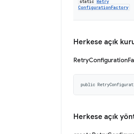
static
Retry
Configuration
Factory
Herkese açık kur
Retry
Configuration
Fa
public RetryConfigurat
Herkese açık yön