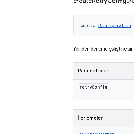
create
Retry
Configur
public 
IConfiguration
 
Yeniden deneme çalıştırıcısı
Parametreler
retry
Config
İlerlemeler