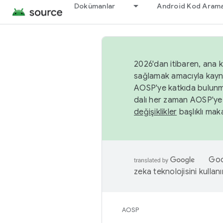
Dokümanlar
Android Kod Arama
2026'dan itibaren, ana k
sağlamak amacıyla kayn
AOSP'ye katkıda bulunm
dalı her zaman AOSP'ye 
değişiklikler
başlıklı maka
Goog
zeka teknolojisini kullanı
AOSP