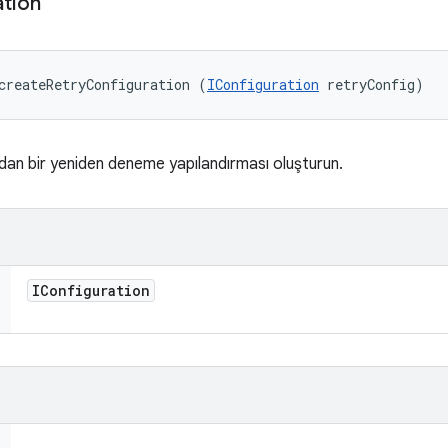
ation
createRetryConfiguration (
IConfiguration
 retryConfig)
ndan bir yeniden deneme yapılandırması oluşturun.
IConfiguration