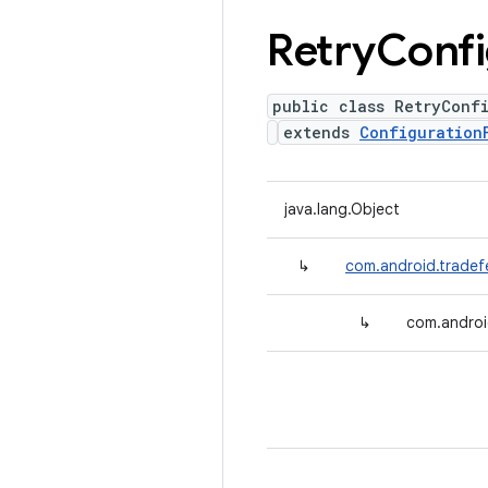
Retry
Confi
public class RetryConf
extends
Configuration
java.lang.Object
↳
com.android.tradef
↳
com.androi