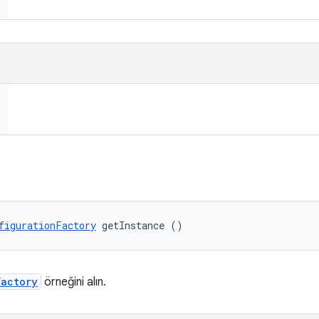
figurationFactory
 getInstance ()
Factory
örneğini alın.