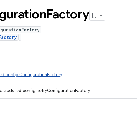
guration
Factory
igurationFactory
Factory
ed.config.ConfigurationFactory
d.tradefed.config.RetryConfigurationFactory