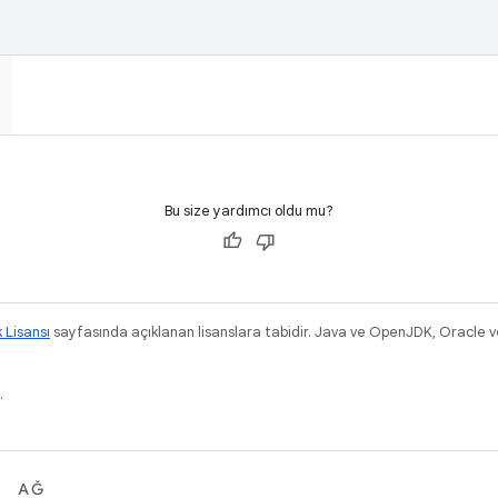
Bu size yardımcı oldu mu?
k Lisansı
sayfasında açıklanan lisanslara tabidir. Java ve OpenJDK, Oracle ve/v
.
AĞ