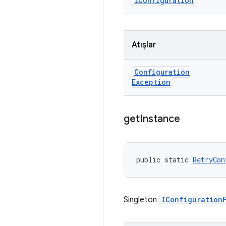
IConfiguration
Atışlar
Configuration
Exception
get
Instance
public static 
RetryCon
Singleton
IConfiguration