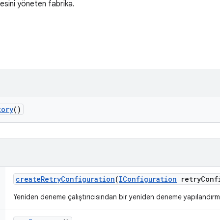
sini yöneten fabrika.
tory
()
create
Retry
Configuration
(
IConfiguration
retry
Conf
Yeniden deneme çalıştırıcısından bir yeniden deneme yapılandırm