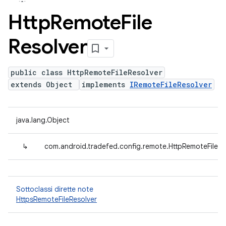
Http
Remote
File
Resolver
public class HttpRemoteFileResolver
extends Object
implements
IRemoteFileResolver
java.lang.Object
↳
com.android.tradefed.config.remote.HttpRemoteFileRe
Sottoclassi dirette note
HttpsRemoteFileResolver