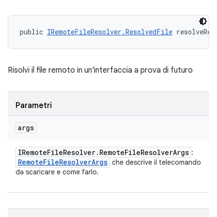
public 
IRemoteFileResolver.ResolvedFile
 resolveRem
Risolvi il file remoto in un'interfaccia a prova di futuro
Parametri
args
IRemote
File
Resolver
.
Remote
File
Resolver
Args
:
Remote
File
Resolver
Args
che descrive il telecomando
da scaricare e come farlo.