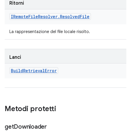
Ritorni
IRemote
File
Resolver
.
Resolved
File
La rappresentazione del file locale risolto.
Lanci
Build
Retrieval
Error
Metodi protetti
get
Downloader