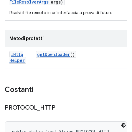
File
Resolver
Args
args)
Risolvi il file remoto in un'interfaccia a prova di futuro
Metodi protetti
IHttp
get
Downloader
()
Helper
Costanti
PROTOCOL
_
HTTP
public static final String PROTOCOL_HTTP