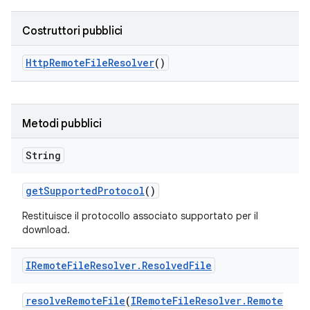
Costruttori pubblici
Http
Remote
File
Resolver
()
Metodi pubblici
String
get
Supported
Protocol
()
Restituisce il protocollo associato supportato per il
download.
IRemote
File
Resolver
.
Resolved
File
resolve
Remote
File
(
IRemote
File
Resolver
.
Remote