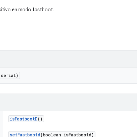
sitivo en modo fastboot.
 serial)
is
Fastboot
D
()
set
Fastbootd
(boolean is
Fastbootd)