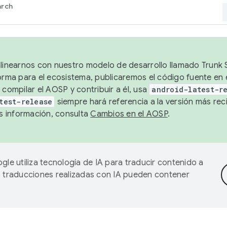
arch
alinearnos con nuestro modelo de desarrollo llamado Trunk S
forma para el ecosistema, publicaremos el código fuente en
 compilar el AOSP y contribuir a él, usa
android-latest-r
test-release
siempre hará referencia a la versión más reci
 información, consulta
Cambios en el AOSP
.
gle utiliza tecnología de IA para traducir contenido a
as traducciones realizadas con IA pueden contener