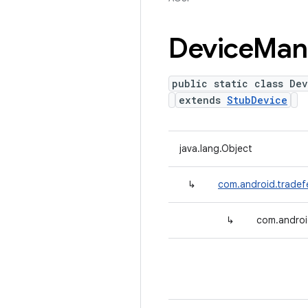
Device
Man
public static class De
extends
StubDevice
java.lang.Object
↳
com.android.tradef
↳
com.androi