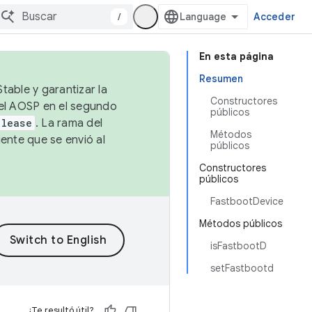
/
Acceder
En esta página
Resumen
table y garantizar la
Constructores
 el AOSP en el segundo
públicos
elease
. La rama del
Métodos
ente que se envió al
públicos
Constructores
públicos
FastbootDevice
Métodos públicos
isFastbootD
setFastbootd
¿Te resultó útil?