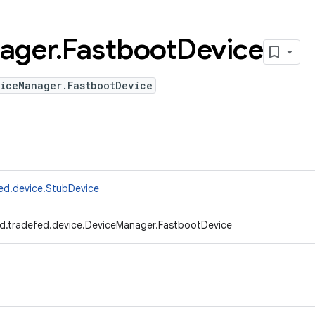
ager
.
Fastboot
Device
viceManager.FastbootDevice
ed.device.StubDevice
d.tradefed.device.DeviceManager.FastbootDevice