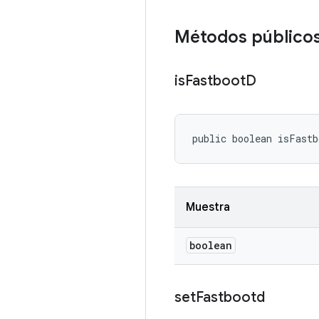
Métodos público
is
Fastboot
D
public boolean isFast
Muestra
boolean
set
Fastbootd