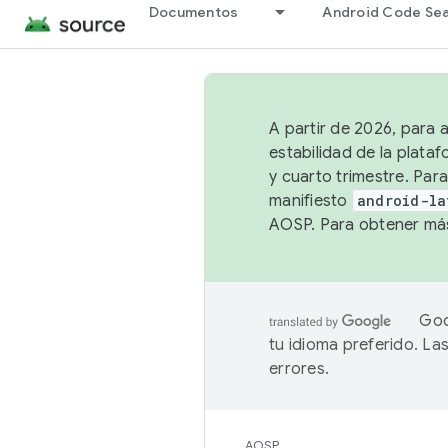
Documentos
Android Code Se
A partir de 2026, para 
estabilidad de la plata
y cuarto trimestre. Para
manifiesto
android-la
AOSP. Para obtener más
Goo
tu idioma preferido. L
errores.
AOSP