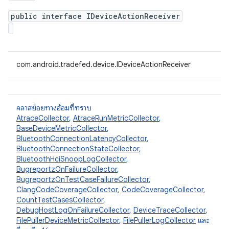
public interface IDeviceActionReceiver
com.android.tradefed.device.IDeviceActionReceiver
คลาสย่อยทางอ้อมที่ทราบ
AtraceCollector
,
AtraceRunMetricCollector
,
BaseDeviceMetricCollector
,
BluetoothConnectionLatencyCollector
,
BluetoothConnectionStateCollector
,
BluetoothHciSnoopLogCollector
,
BugreportzOnFailureCollector
,
BugreportzOnTestCaseFailureCollector
,
ClangCodeCoverageCollector
,
CodeCoverageCollector
,
CountTestCasesCollector
,
DebugHostLogOnFailureCollector
,
DeviceTraceCollector
,
FilePullerDeviceMetricCollector
,
FilePullerLogCollector
และ