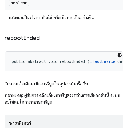
boolean
แสดงผลเป็นจริงหากปิดใช้ หรือเท็จหากเป็นอย่างอื่น
reboot
Ended
public abstract void rebootEnded (
ITestDevice
 devi
รับการแจ้งเตือนเมื่อการรีบูตในอุปกรณ์เสร็จสิ้น
หมายเหตุ: ผู้รับควรหลีกเลี่ยงการรีบูตระหว่างการเรียกกลับนี้ ระบบ
จะไม่สนใจการพยายามรีบูต
พารามิเตอร์