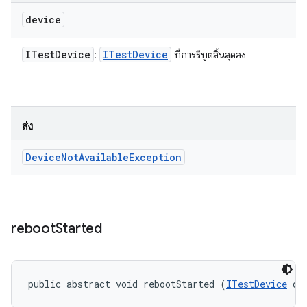
device
ITest
Device
ITest
Device
:
ที่การรีบูตสิ้นสุดลง
ส่ง
Device
Not
Available
Exception
reboot
Started
public abstract void rebootStarted (
ITestDevice
 de