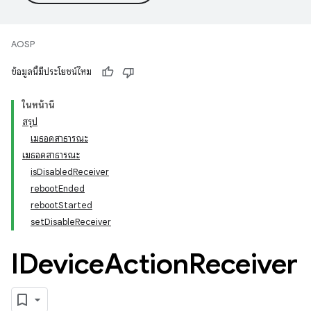
AOSP
ข้อมูลนี้มีประโยชน์ไหม
ในหน้านี้
สรุป
เมธอดสาธารณะ
เมธอดสาธารณะ
isDisabledReceiver
rebootEnded
rebootStarted
setDisableReceiver
IDevice
Action
Receiver