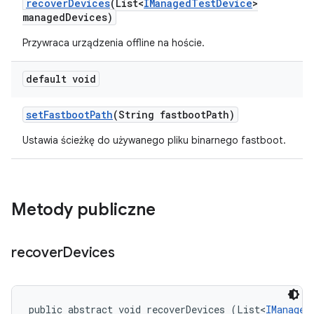
recover
Devices
(List<
IManaged
Test
Device
>
managed
Devices)
Przywraca urządzenia offline na hoście.
default void
set
Fastboot
Path
(String fastboot
Path)
Ustawia ścieżkę do używanego pliku binarnego fastboot.
Metody publiczne
recover
Devices
public abstract void recoverDevices (List<
IManaged