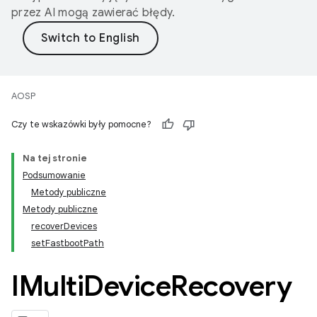
przez AI mogą zawierać błędy.
AOSP
Czy te wskazówki były pomocne?
Na tej stronie
Podsumowanie
Metody publiczne
Metody publiczne
recoverDevices
setFastbootPath
IMulti
Device
Recovery