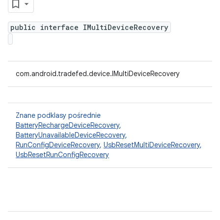
public interface IMultiDeviceRecovery
com.android.tradefed.device.IMultiDeviceRecovery
Znane podklasy pośrednie
BatteryRechargeDeviceRecovery
,
BatteryUnavailableDeviceRecovery
,
RunConfigDeviceRecovery
,
UsbResetMultiDeviceRecovery
,
UsbResetRunConfigRecovery