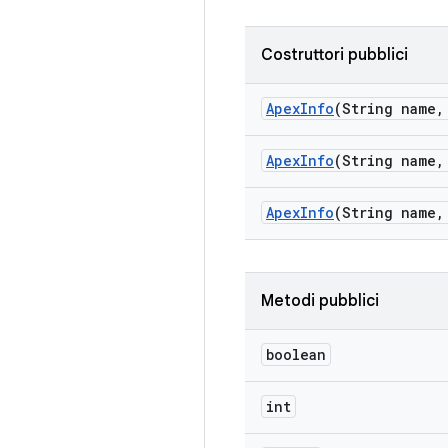
Costruttori pubblici
Apex
Info
(String name
,
Apex
Info
(String name
,
Apex
Info
(String name
,
Metodi pubblici
boolean
int