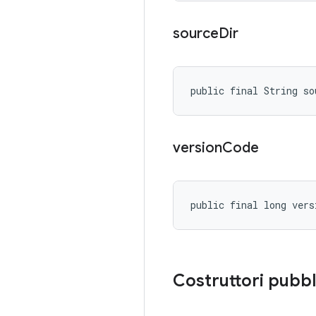
source
Dir
public final String so
version
Code
public final long vers
Costruttori pubbl