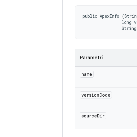
public ApexInfo (Strin
                long v
                String
Parametri
name
version
Code
source
Dir