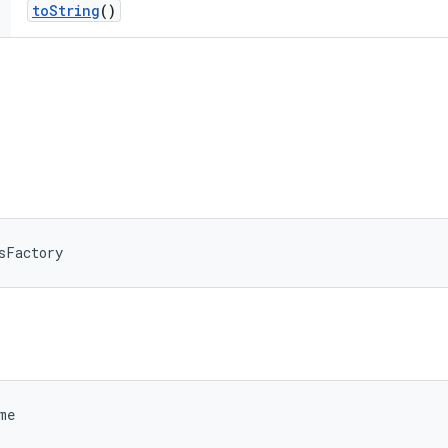
to
String
()
sFactory
me