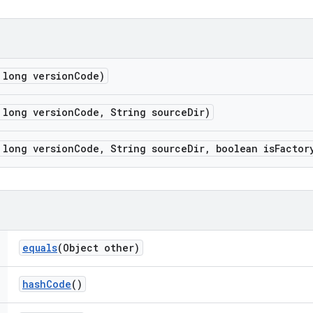
long version
Code)
long version
Code
,
String source
Dir)
long version
Code
,
String source
Dir
,
boolean is
Factor
equals
(Object other)
hash
Code
()