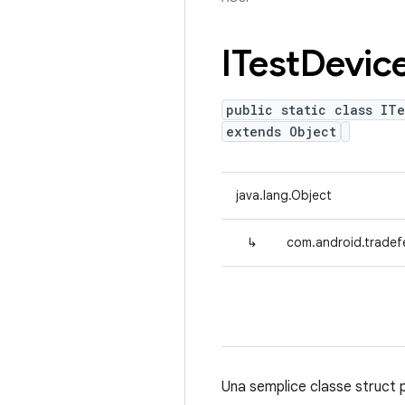
ITest
Devic
public static class IT
extends Object
java.lang.Object
↳
com.android.tradef
Una semplice classe struct p