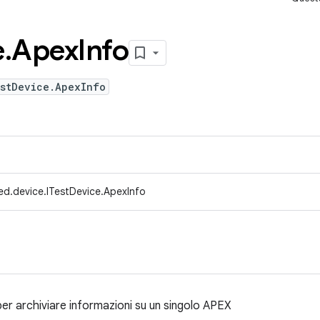
e
.
Apex
Info
estDevice.ApexInfo
ed.device.ITestDevice.ApexInfo
er archiviare informazioni su un singolo APEX