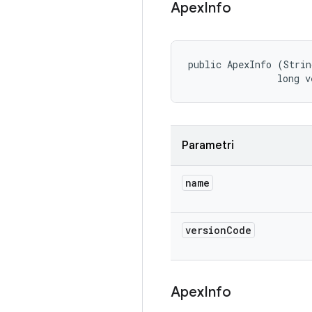
Apex
Info
public ApexInfo (Strin
                long v
Parametri
name
version
Code
Apex
Info