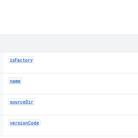
is
Factory
name
source
Dir
version
Code