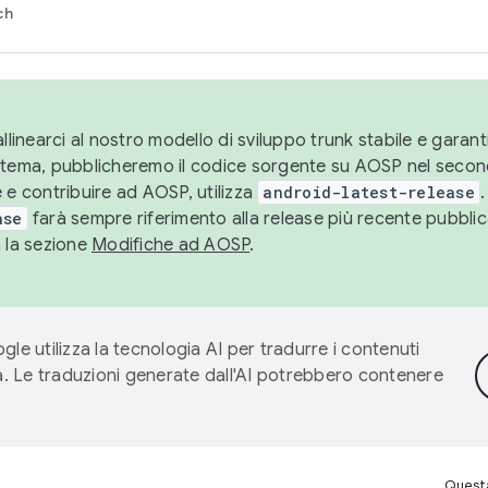
ch
llinearci al nostro modello di sviluppo trunk stabile e garantir
istema, pubblicheremo il codice sorgente su AOSP nel secon
 e contribuire ad AOSP, utilizza
android-latest-release
.
ase
farà sempre riferimento alla release più recente pubbli
a la sezione
Modifiche ad AOSP
.
gle utilizza la tecnologia AI per tradurre i contenuti
ta. Le traduzioni generate dall'AI potrebbero contenere
Questa