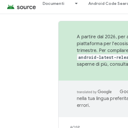
Documenti
Android Code Sear
A partire dal 2026, per a
piattaforma per l'ecos
trimestre. Per compilare
android-latest-rele
saperne di più, consult
Goo
nella tua lingua preferi
errori.
AOSP