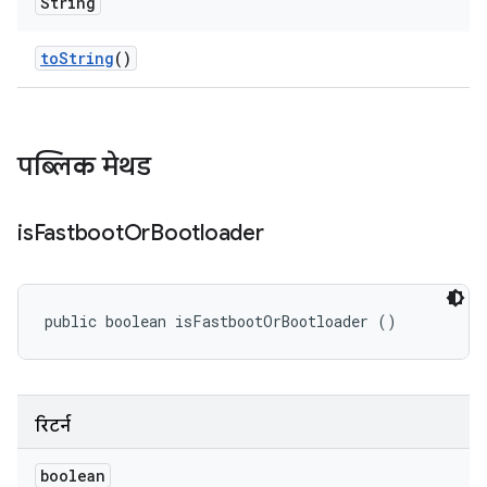
String
to
String
()
पब्लिक मेथड
is
Fastboot
Or
Bootloader
public boolean isFastbootOrBootloader ()
रिटर्न
boolean