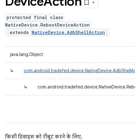
Device
Action
protected final class
NativeDevice.RebootDeviceAction
extends
NativeDevice.AdbShellAction
java.lang.Object
↳
com.android.tradefed.device.NativeDevice.AdbShellActi
↳
com.android.tradefed.device.NativeDevice.Rebo
किसी डिवाइस को रीबूट करने के लिए,