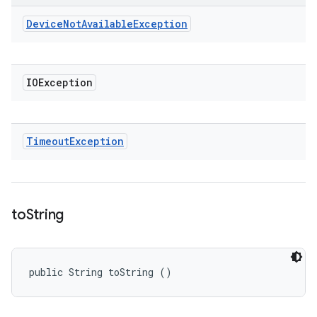
Device
Not
Available
Exception
IOException
Timeout
Exception
to
String
public String toString ()