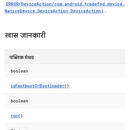
ERROR(DeviceAction/com.android.tradefed.device.
NativeDevice.DeviceAction DeviceAction)
.
खास जानकारी
पब्लिक मेथड
boolean
is
Fastboot
Or
Bootloader
()
boolean
run
()