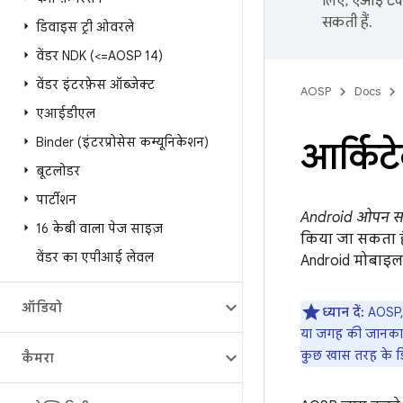
लिए, एआई टेक्
सकती हैं.
डिवाइस ट्री ओवरले
वेंडर NDK (<=AOSP 14)
वेंडर इंटरफ़ेस ऑब्जेक्ट
AOSP
Docs
एआईडीएल
Binder (इंटरप्रोसेस कम्यूनिकेशन)
आर्किट
बूटलोडर
पार्टीशन
Android ओपन सोर्
16 केबी वाला पेज साइज़
किया जा सकता ह
वेंडर का एपीआई लेवल
Android मोबाइल प्
ऑडियो
ध्यान दें:
AOSP, 
या जगह की जानकारी 
कुछ खास तरह के डि
कैमरा