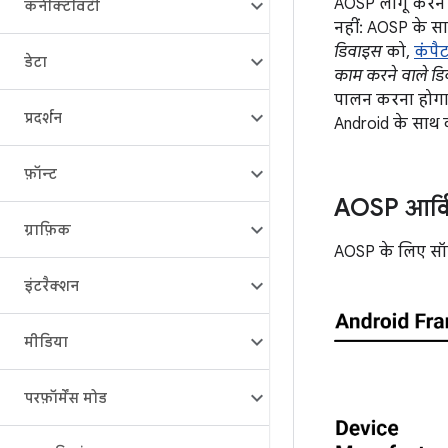
AOSP लागू करने 
कनेक्टिविटी
नहीं: AOSP के स
डिवाइस
को,
कंपै
डेटा
काम करने वाले ड
पालन करना होगा
प्रदर्शन
Android के साथ क
फ़ॉन्ट
AOSP आर्कि
ग्राफ़िक
AOSP के लिए सॉफ़्
इंटरैक्शन
मीडिया
परफ़ॉर्मेंस मोड