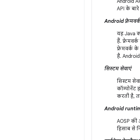
Android AP
API के बार
Android फ़्रेमवर्
यह Java क्
हैं. फ़्रे
फ़्रेमवर्क
है. Android
सिस्टम सेवाएं
सिस्टम सेवा
कॉम्पोनेंट
करती है, त
Android runti
AOSP की ओ
हिसाब से नि