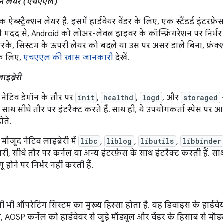
रैक्शन लेयर (एचएएल)
ब्स्ट्रैक्शन लेयर है. इसमें हार्डवेयर वेंडर के लिए, एक स्टैंडर्ड इंटरफ़े
दद से, Android को लोअर-लेवल ड्राइवर के कॉन्फ़िगरेशन पर निर्भर 
रके, सिस्टम के ऊपरी लेयर को बदले या उस पर असर डाले बिना, फ़ंक्शन
े लिए,
एचएएल की खास जानकारी
देखें.
इब्रेरी
ं नेटिव डेमॉन के तौर पर
init
,
healthd
,
logd
, और
storaged
े साथ सीधे तौर पर इंटरैक्ट करते हैं. साथ ही, ये उपयोगकर्ता स्पेस प
होते.
 मौजूद नेटिव लाइब्रेरी में
libc
,
liblog
,
libutils
,
libbinder
रेरी, सीधे तौर पर कर्नल या अन्य इंटरफ़ेस के साथ इंटरैक्ट करती हैं. स
 होने पर निर्भर नहीं करती हैं.
ी भी ऑपरेटिंग सिस्टम का मुख्य हिस्सा होता है. यह डिवाइस के हार्डवे
AOSP कर्नेल को हार्डवेयर से जुड़े मॉड्यूल और वेंडर के हिसाब से मॉड्