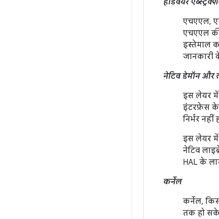
हार्डवेयर ऐब्स्ट्
एचएएल, एक ऐ
एचएएल की म
इस्तेमाल क
जानकारी क
नेटिव डेमॉन और ला
इस लेयर मे
इंटरफ़ेस क
निर्भर नहीं 
इस लेयर में
नेटिव लाइब्
HAL के लागू
कर्नेल
कर्नेल, किस
तक हो सके, 