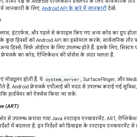
I, तीसरे पक्ष के Android ऐप्लिकेशन डेवलपर के लिए सार्वजनिक तौर
े में जानकारी के लिए,
Android API के बारे में जानकारी
देखें.
क
लास, इंटरफ़ेस, और पहले से कंपाइल किए गए अन्य कोड का ग्रुप होता
मवर्क के कुछ हिस्सों को Android API का इस्तेमाल करके, सार्वजनिक तौ
 के अन्य हिस्से, सिर्फ़ ओईएम के लिए उपलब्ध होते हैं. इसके लिए, सिस
 फ़्रेमवर्क का कोड, ऐप्लिकेशन की प्रोसेस के अंदर चलता है.
एं मॉड्यूलर होती हैं. ये
system_server
, SurfaceFlinger, और Med
 होते हैं. Android फ़्रेमवर्क एपीआई की मदद से उपलब्ध कराई गई सुविधा
ाकि हार्डवेयर को ऐक्सेस किया जा सके.
me (ART)
र से उपलब्ध कराया गया Java रनटाइम एनवायरमेंट. ART, ऐप्लिकेशन
र्देशों में बदलता है. इन निर्देशों को डिवाइस के रनटाइम एनवायरमेंट से