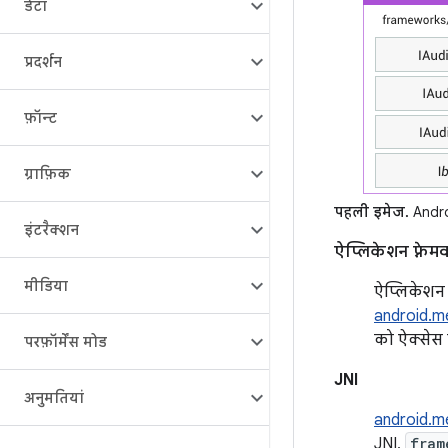
डेटा
प्रदर्शन
फ़ॉन्ट
ग्राफ़िक
पहली इमेज.
Andro
इंटरैक्शन
ऐप्लिकेशन फ़्रेमव
मीडिया
ऐप्लिकेशन 
android.m
को ऐक्सेस 
परफ़ॉर्मेंस मोड
JNI
अनुमतियां
android.m
JNI,
fram