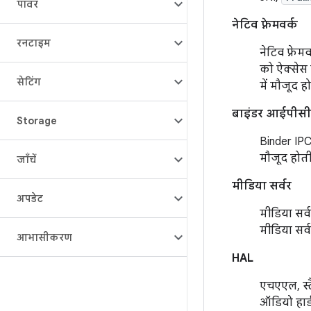
पावर
नेटिव फ़्रेमवर्क
रनटाइम
नेटिव फ़्रेम
को ऐक्सेस 
सेटिंग
में मौजूद हो
बाइंडर आईपीसी
Storage
Binder IPC 
मौजूद होती ह
जाँचें
मीडिया सर्वर
अपडेट
मीडिया सर्
मीडिया सर्
आभासीकरण
HAL
एचएएल, स्ट
ऑडियो हार्