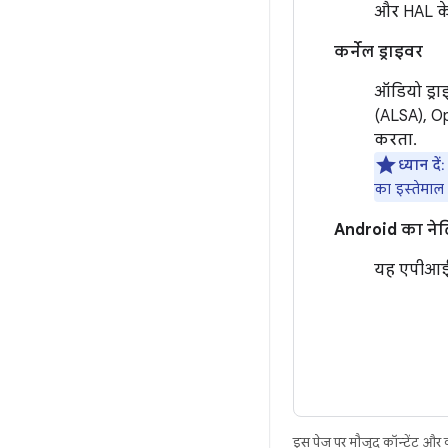
और HAL के 
कर्नेल ड्राइवर
ऑडियो ड्रा
(ALSA), Op
करता.
ध्यान दें
:
का इस्तेमाल 
Android का ने
यह एपीआ
इस पेज पर मौजूद कॉन्टेंट और