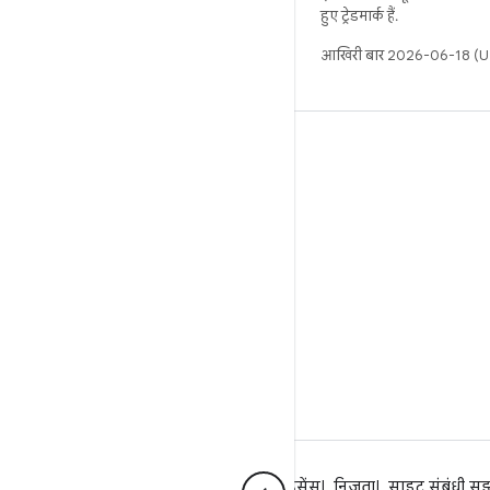
हुए ट्रेडमार्क हैं.
आखिरी बार 2026-06-18 (UT
बिल्ड
Android डेटा संग्रह स्थान
इस्तेमाल संबंधी ज़रूरी बातें
डाउनलोड करने का तरीका
बाइनरी की झलक देखें
फ़ैक्ट्री इमेज
ड्राइवर बाइनरी
Android के बारे में
समुदाय
कानूनी
लाइसेंस
निजता
साइट संबंधी सु