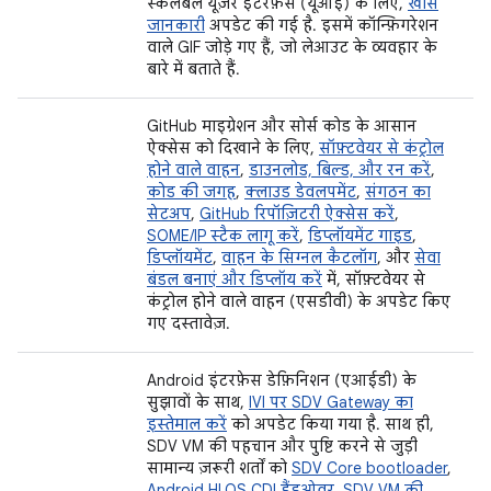
स्केलेबल यूज़र इंटरफ़ेस (यूआई) के लिए,
खास
जानकारी
अपडेट की गई है. इसमें कॉन्फ़िगरेशन
वाले GIF जोड़े गए हैं, जो लेआउट के व्यवहार के
बारे में बताते हैं.
GitHub माइग्रेशन और सोर्स कोड के आसान
ऐक्सेस को दिखाने के लिए,
सॉफ़्टवेयर से कंट्रोल
होने वाले वाहन
,
डाउनलोड, बिल्ड, और रन करें
,
कोड की जगह
,
क्लाउड डेवलपमेंट
,
संगठन का
सेटअप
,
GitHub रिपॉज़िटरी ऐक्सेस करें
,
SOME/IP स्टैक लागू करें
,
डिप्लॉयमेंट गाइड
,
डिप्लॉयमेंट
,
वाहन के सिग्नल कैटलॉग
, और
सेवा
बंडल बनाएं और डिप्लॉय करें
में, सॉफ़्टवेयर से
कंट्रोल होने वाले वाहन (एसडीवी) के अपडेट किए
गए दस्तावेज़.
Android इंटरफ़ेस डेफ़िनिशन (एआईडी) के
सुझावों के साथ,
IVI पर SDV Gateway का
इस्तेमाल करें
को अपडेट किया गया है. साथ ही,
SDV VM की पहचान और पुष्टि करने से जुड़ी
सामान्य ज़रूरी शर्तों को
SDV Core bootloader
,
Android HLOS CDI हैंडओवर
,
SDV VM की