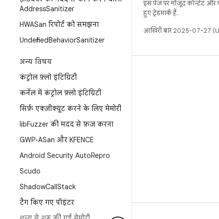
इस पेज पर मौजूद कॉन्टेंट और
Address
Sanitizer
हुए ट्रेडमार्क हैं.
HWASan रिपोर्ट को समझना
आखिरी बार 2025-07-27 (UT
Undefined
Behavior
Sanitizer
अन्य विषय
बिल्ड
कंट्रोल फ़्लो इंटिग्रिटी
Android डेटा संग्रह स्थान
कर्नेल में कंट्रोल फ़्लो इंटिग्रिटी
इस्तेमाल संबंधी ज़रूरी बातें
सिर्फ़ एक्ज़ीक्यूट करने के लिए मेमोरी
डाउनलोड करने का तरीका
lib
Fuzzer की मदद से फ़ज़ करना
बाइनरी की झलक देखें
GWP-ASan और KFENCE
फ़ैक्ट्री इमेज
Android Security Auto
Repro
ड्राइवर बाइनरी
Scudo
Shadow
Call
Stack
टैग किए गए पॉइंटर
शून्य से शुरू की गई मेमोरी