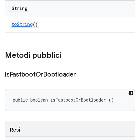
String
to
String
()
Metodi pubblici
is
Fastboot
Or
Bootloader
public boolean isFastbootOrBootloader ()
Resi