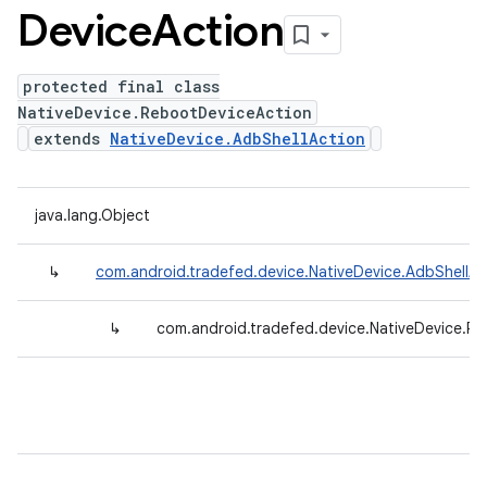
Device
Action
protected final class
NativeDevice.RebootDeviceAction
extends
NativeDevice.AdbShellAction
java.lang.Object
↳
com.android.tradefed.device.NativeDevice.AdbShellAc
↳
com.android.tradefed.device.NativeDevice.R