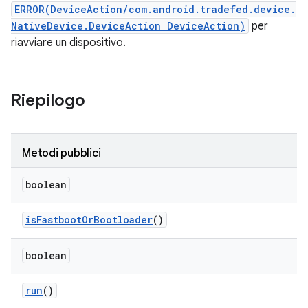
ERROR(DeviceAction/com.android.tradefed.device.
NativeDevice.DeviceAction DeviceAction)
per
riavviare un dispositivo.
Riepilogo
Metodi pubblici
boolean
is
Fastboot
Or
Bootloader
()
boolean
run
()