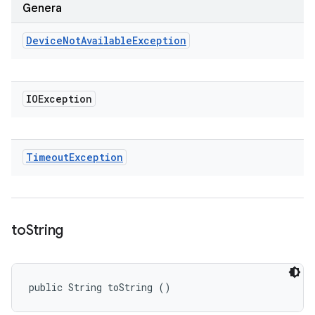
Genera
Device
Not
Available
Exception
IOException
Timeout
Exception
to
String
public String toString ()