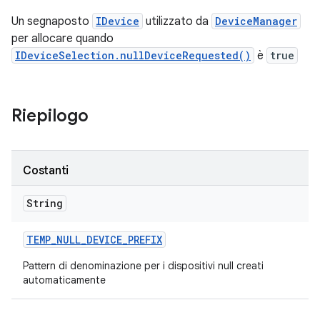
Un segnaposto
IDevice
utilizzato da
DeviceManager
per allocare quando
IDeviceSelection.nullDeviceRequested()
è
true
Riepilogo
Costanti
String
TEMP
_
NULL
_
DEVICE
_
PREFIX
Pattern di denominazione per i dispositivi null creati
automaticamente