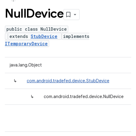
Null
Device
public class NullDevice
extends
StubDevice
implements
ITemporaryDevice
java.lang.Object
↳
com.android.tradefed.device.StubDevice
↳
com.android.tradefed.device.NullDevice