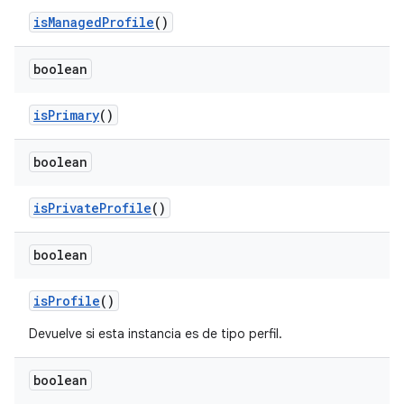
is
Managed
Profile
()
boolean
is
Primary
()
boolean
is
Private
Profile
()
boolean
is
Profile
()
Devuelve si esta instancia es de tipo perfil.
boolean