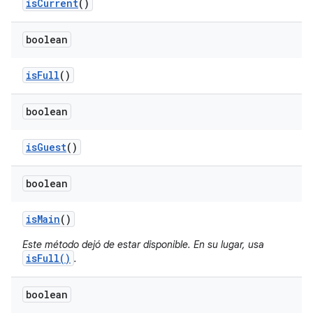
is
Current
()
boolean
is
Full
()
boolean
is
Guest
()
boolean
is
Main
()
Este método dejó de estar disponible. En su lugar, usa
isFull()
.
boolean