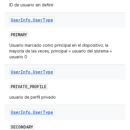
ID de usuario sin definir
User
Info
.
User
Type
PRIMARY
Usuario marcado como principal en el dispositivo; la
mayoría de las veces, principal = usuario del sistema =
usuario 0
User
Info
.
User
Type
PRIVATE
_
PROFILE
usuario de perfil privado
User
Info
.
User
Type
SECONDARY