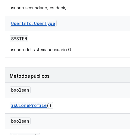
usuario secundario, es decir,
User
Info
.
User
Type
SYSTEM
usuario del sistema = usuario 0
Métodos públicos
boolean
is
Clone
Profile
()
boolean