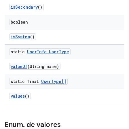
is
Secondary
()
boolean
is
System
()
static
User
Info
.
User
Type
value
Of
(String name)
static final
User
Type[]
values
()
Enum
.
de valores