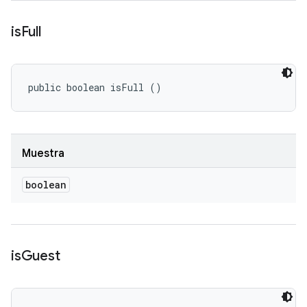
is
Full
public boolean isFull ()
Muestra
boolean
is
Guest