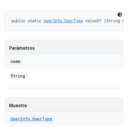
public static 
UserInfo.UserType
 valueOf (String na
Parámetros
name
String
Muestra
User
Info
.
User
Type