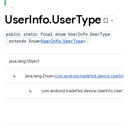
User
Info
.
User
Type
public static final enum UserInfo.UserType
extends Enum<
UserInfo.UserType
>
java.lang.Object
↳
java.lang.Enum<
com.android.tradefed.device.UserInfo
↳
com.android.tradefed.device.UserInfo.UserTy