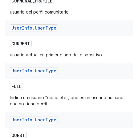
COMMUNAL
_
PROFILE
usuario del perfil comunitario
User
Info
.
User
Type
CURRENT
usuario actual en primer plano del dispositivo
User
Info
.
User
Type
FULL
Indica un usuario "completo", que es un usuario humano
que no tiene perfil.
User
Info
.
User
Type
GUEST