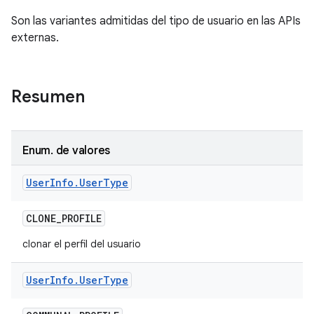
Son las variantes admitidas del tipo de usuario en las APIs
externas.
Resumen
Enum
.
de valores
User
Info
.
User
Type
CLONE
_
PROFILE
clonar el perfil del usuario
User
Info
.
User
Type