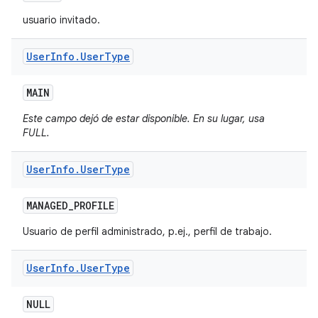
usuario invitado.
User
Info
.
User
Type
MAIN
Este campo dejó de estar disponible. En su lugar, usa
FULL.
User
Info
.
User
Type
MANAGED
_
PROFILE
Usuario de perfil administrado, p.ej., perfil de trabajo.
User
Info
.
User
Type
NULL