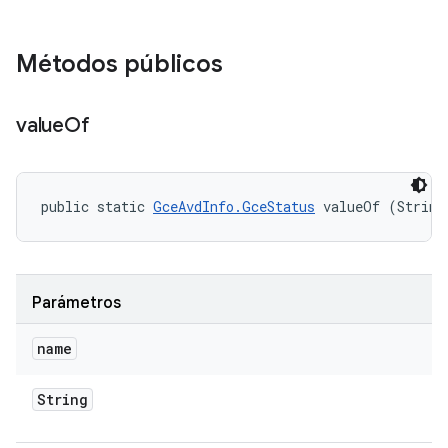
Métodos públicos
value
Of
public static 
GceAvdInfo.GceStatus
 valueOf (String
Parámetros
name
String