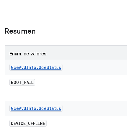
Resumen
Enum
.
de valores
Gce
Avd
Info
.
Gce
Status
BOOT
_
FAIL
Gce
Avd
Info
.
Gce
Status
DEVICE
_
OFFLINE