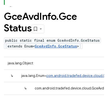
Gce
Avd
Info
.
Gce
Status
public static final enum GceAvdInfo.GceStatus
extends Enum<
GceAvdInfo.GceStatus
>
java.lang.Object
↳
java.lang.Enum<
com.android.tradefed.device.cloud.G
↳
com.android.tradefed.device.cloud.GceAvdIn