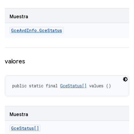
Muestra
Gce
Avd
Info
.
Gce
Status
valores
public static final 
GceStatus[]
 values ()
Muestra
Gce
Status[]