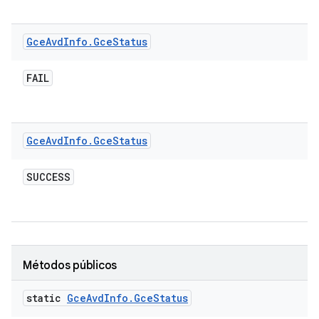
Gce
Avd
Info
.
Gce
Status
FAIL
Gce
Avd
Info
.
Gce
Status
SUCCESS
Métodos públicos
static
Gce
Avd
Info
.
Gce
Status