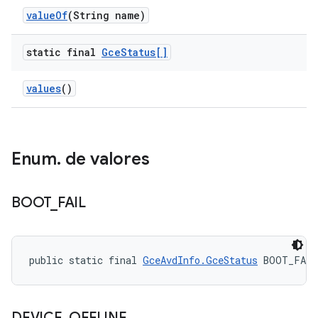
value
Of
(String name)
static final
Gce
Status[]
values
()
Enum
.
de valores
BOOT
_
FAIL
public static final 
GceAvdInfo.GceStatus
 BOOT_FAIL
DEVICE
_
OFFLINE