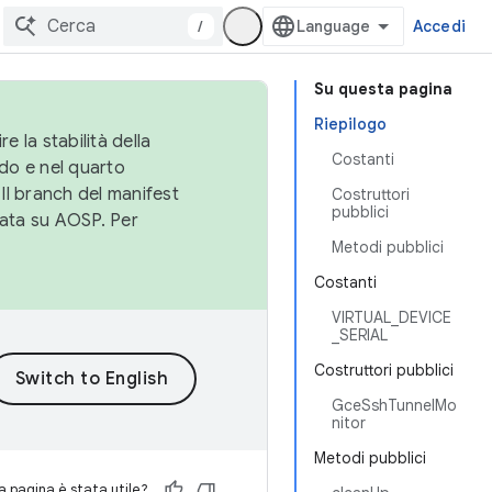
/
Accedi
Su questa pagina
Riepilogo
e la stabilità della
Costanti
do e nel quarto
 Il branch del manifest
Costruttori
pubblici
cata su AOSP. Per
Metodi pubblici
Costanti
VIRTUAL_DEVICE
_SERIAL
Costruttori pubblici
GceSshTunnelMo
nitor
Metodi pubblici
 pagina è stata utile?