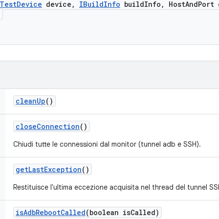
Test
Device
device
,
IBuild
Info
build
Info
,
Host
And
Port 
)
clean
Up
()
close
Connection
()
Chiudi tutte le connessioni dal monitor (tunnel adb e SSH).
get
Last
Exception
()
Restituisce l'ultima eccezione acquisita nel thread del tunnel SS
is
Adb
Reboot
Called
(boolean is
Called)