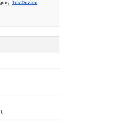
gce
,
Test
Device
H.