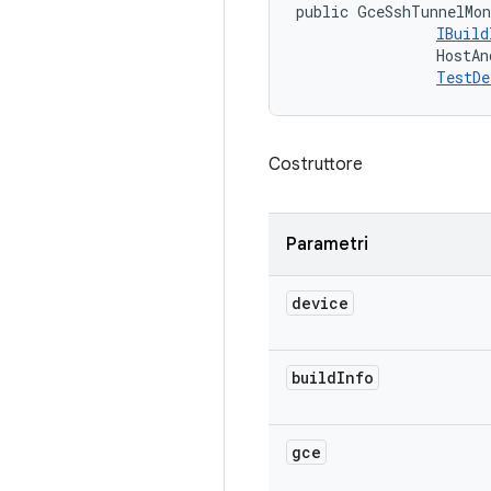
public GceSshTunnelMo
IBuild
                HostAn
TestDe
Costruttore
Parametri
device
build
Info
gce