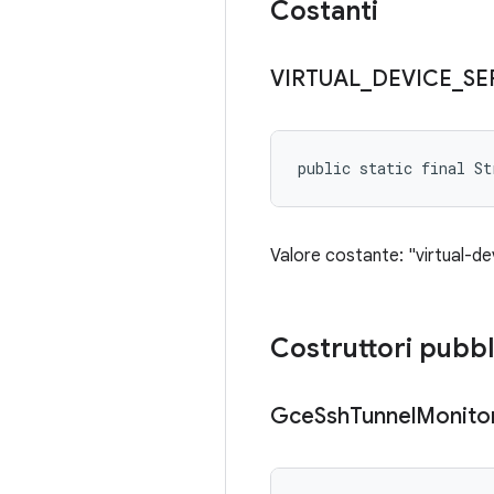
Costanti
VIRTUAL
_
DEVICE
_
SE
public static final St
Valore costante: "virtual-de
Costruttori pubbl
Gce
Ssh
Tunnel
Monito