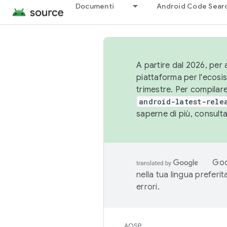
Documenti
Android Code Sear
A partire dal 2026, per a
piattaforma per l'ecos
trimestre. Per compilare
android-latest-rele
saperne di più, consult
Goo
nella tua lingua preferi
errori.
AOSP