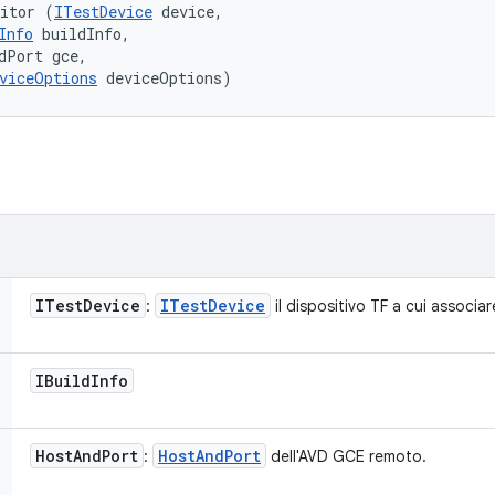
nitor (
ITestDevice
 device, 

Info
 buildInfo, 

dPort gce, 

viceOptions
 deviceOptions)
ITest
Device
ITest
Device
:
il dispositivo TF a cui associa
IBuild
Info
Host
And
Port
Host
And
Port
:
dell'AVD GCE remoto.