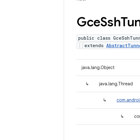
Gce
Ssh
Tun
public class GceSshTun
extends
AbstractTunn
java.lang.Object
↳
java.lang.Thread
↳
com.androi
↳
co