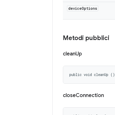
device
Options
Metodi pubblici
clean
Up
public void cleanUp ()
close
Connection