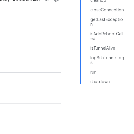
cleanUp
closeConnection
getLastExceptio
n
isAdbRebootCall
ed
isTunnelAlive
logSshTunnelLog
s
run
shutdown