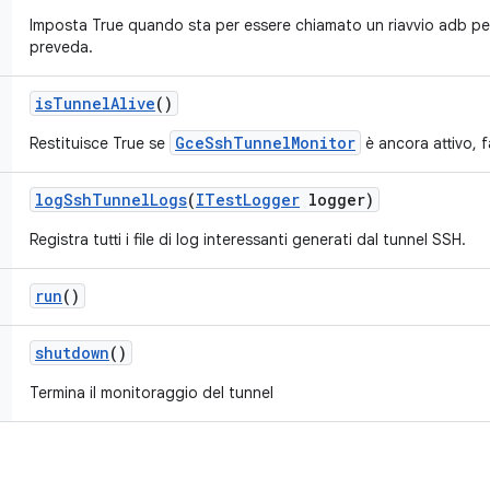
Imposta True quando sta per essere chiamato un riavvio adb per 
preveda.
is
Tunnel
Alive
()
GceSshTunnelMonitor
Restituisce True se
è ancora attivo, f
log
Ssh
Tunnel
Logs
(
ITest
Logger
logger)
Registra tutti i file di log interessanti generati dal tunnel SSH.
run
()
shutdown
()
Termina il monitoraggio del tunnel