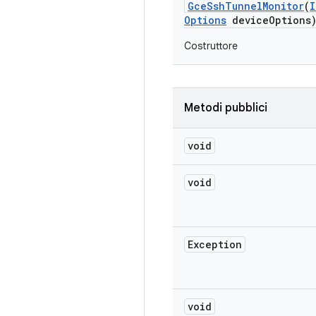
Gce
Ssh
Tunnel
Monitor
(
I
Options
device
Options
Costruttore
Metodi pubblici
void
void
Exception
void