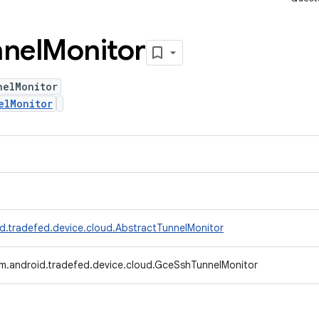
nel
Monitor
nelMonitor
elMonitor
d.tradefed.device.cloud.AbstractTunnelMonitor
m.android.tradefed.device.cloud.GceSshTunnelMonitor