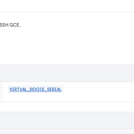
l SSH GCE.
VIRTUAL
_
DEVICE
_
SERIAL