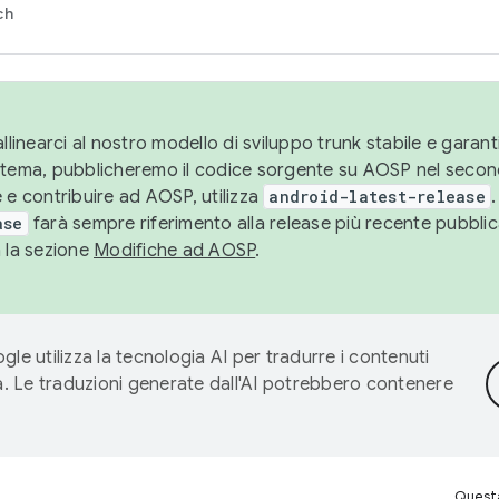
ch
llinearci al nostro modello di sviluppo trunk stabile e garantir
istema, pubblicheremo il codice sorgente su AOSP nel secon
 e contribuire ad AOSP, utilizza
android-latest-release
.
ase
farà sempre riferimento alla release più recente pubbli
a la sezione
Modifiche ad AOSP
.
gle utilizza la tecnologia AI per tradurre i contenuti
ta. Le traduzioni generate dall'AI potrebbero contenere
Questa