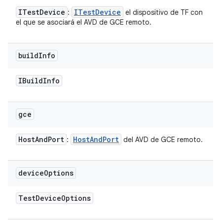
ITest
Device
ITest
Device
:
el dispositivo de TF con
el que se asociará el AVD de GCE remoto.
build
Info
IBuild
Info
gce
Host
And
Port
Host
And
Port
:
del AVD de GCE remoto.
device
Options
Test
Device
Options