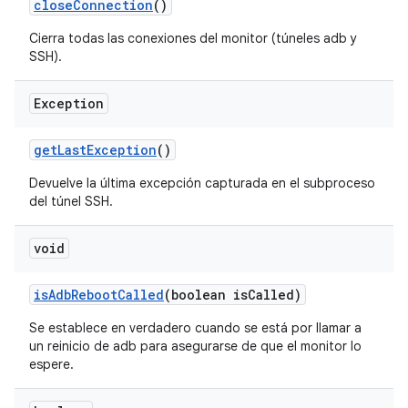
close
Connection
()
Cierra todas las conexiones del monitor (túneles adb y
SSH).
Exception
get
Last
Exception
()
Devuelve la última excepción capturada en el subproceso
del túnel SSH.
void
is
Adb
Reboot
Called
(boolean is
Called)
Se establece en verdadero cuando se está por llamar a
un reinicio de adb para asegurarse de que el monitor lo
espere.