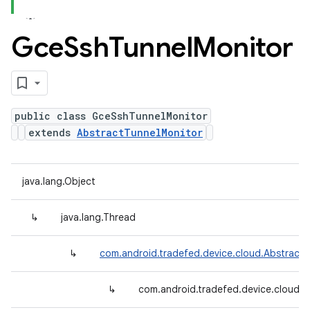
Gce
Ssh
Tunnel
Monitor
public class GceSshTunnelMonitor
extends
AbstractTunnelMonitor
java.lang.Object
↳
java.lang.Thread
↳
com.android.tradefed.device.cloud.Abstract
↳
com.android.tradefed.device.cloud.