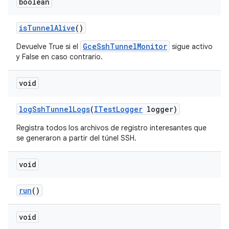
boolean
is
Tunnel
Alive
()
GceSshTunnelMonitor
Devuelve True si el
sigue activo
y False en caso contrario.
void
log
Ssh
Tunnel
Logs
(
ITest
Logger
logger)
Registra todos los archivos de registro interesantes que
se generaron a partir del túnel SSH.
void
run
()
void