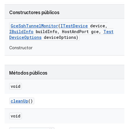
Constructores públicos
Gce
Ssh
Tunnel
Monitor
(
ITest
Device
device
,
IBuild
Info
build
Info
,
Host
And
Port gce
,
Test
Device
Options
device
Options)
Constructor
Métodos públicos
void
clean
Up
()
void