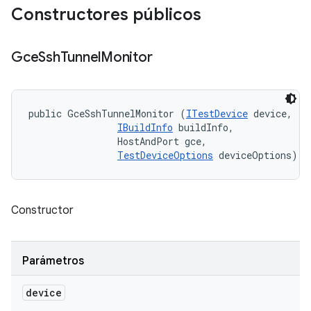
Constructores públicos
Gce
Ssh
Tunnel
Monitor
public GceSshTunnelMonitor (
ITestDevice
 device, 

IBuildInfo
 buildInfo, 

                HostAndPort gce, 

TestDeviceOptions
 deviceOptions)
Constructor
Parámetros
device