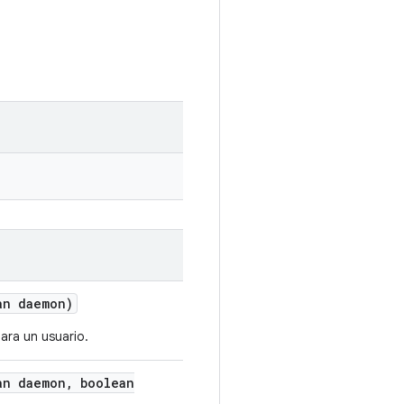
n daemon)
para un usuario.
n daemon
,
boolean