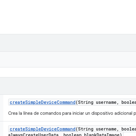
create
Simple
Device
Command
(String username
,
boolea
Crea la línea de comandos para iniciar un dispositivo adicional 
create
Simple
Device
Command
(String username
,
boolea
always
Create
User
Data
,
boolean blank
Data
Image)