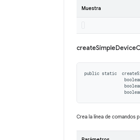
Muestra
create
Simple
Device
public static 
 createS
                boolea
                boolea
                boolea
Crea la línea de comandos par
Parámetros