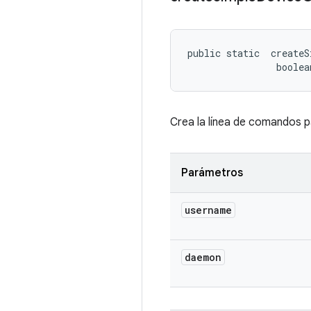
public static 
 createS
                boolea
Crea la línea de comandos par
Parámetros
username
daemon