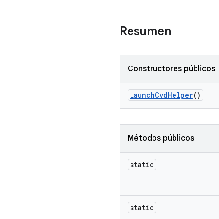
Resumen
Constructores públicos
Launch
Cvd
Helper
()
Métodos públicos
static
static