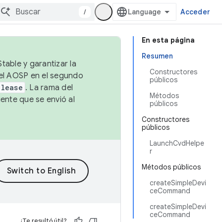
/
Acceder
En esta página
Resumen
table y garantizar la
Constructores
 el AOSP en el segundo
públicos
elease
. La rama del
Métodos
ente que se envió al
públicos
Constructores
públicos
LaunchCvdHelpe
r
Métodos públicos
createSimpleDevi
ceCommand
createSimpleDevi
ceCommand
¿Te resultó útil?