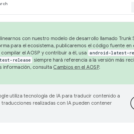
arch
alinearnos con nuestro modelo de desarrollo llamado Trunk S
forma para el ecosistema, publicaremos el código fuente en
 compilar el AOSP y contribuir a él, usa
android-latest-r
test-release
siempre hará referencia a la versión más reci
 información, consulta
Cambios en el AOSP
.
gle utiliza tecnología de IA para traducir contenido a
as traducciones realizadas con IA pueden contener