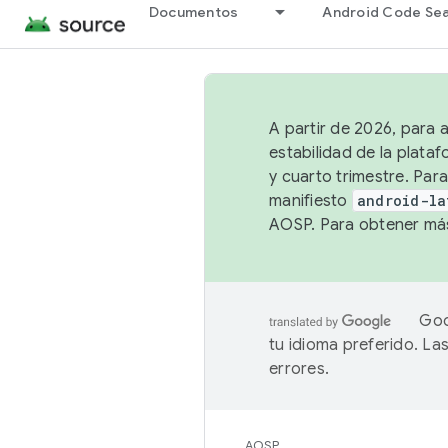
Documentos
Android Code Se
A partir de 2026, para 
estabilidad de la plata
y cuarto trimestre. Para
manifiesto
android-la
AOSP. Para obtener más
Goo
tu idioma preferido. L
errores.
AOSP