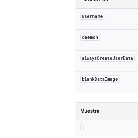
username
daemon
always
Create
User
Data
blank
Data
Image
Muestra