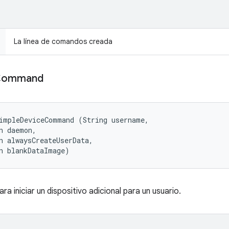
La línea de comandos creada
Command
impleDeviceCommand (String username, 

n daemon, 

n alwaysCreateUserData, 

n blankDataImage)
a iniciar un dispositivo adicional para un usuario.