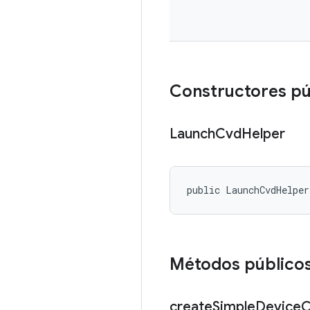
Constructores pú
Launch
Cvd
Helper
public LaunchCvdHelpe
Métodos público
create
Simple
Device