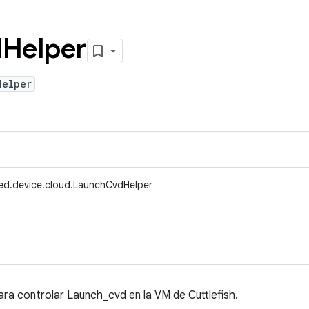
d
Helper
Helper
ed.device.cloud.LaunchCvdHelper
para controlar Launch_cvd en la VM de Cuttlefish.