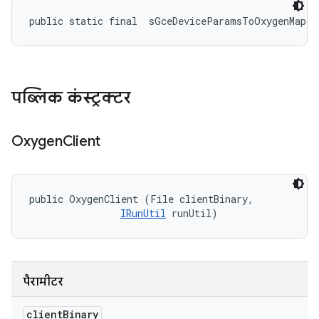
public static final 
 sGceDeviceParamsToOxygenMap
पब्लिक कंस्ट्रक्टर
Oxygen
Client
public OxygenClient (File clientBinary, 

IRunUtil
 runUtil)
पैरामीटर
client
Binary