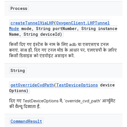
Process
create
Tunnel
Via
LHP
(
Oxygen
Client
.
LHPTunnel
Mode
mode
,
String port
Number
,
String instance
Name
,
String device
Id)
किसी दिए गए इंस्टेंस के नाम के लिए adb या एसएसएच टनल
बनाएं. साथ ही, दिए गए टनल मोड के आधार पर, एलएचपी के ज़रिए
किसी डिवाइस को एंडपॉइंट असाइन करें.
String
get
Override
Cvd
Path
(
Test
Device
Options
device
Options)
दिए गए TestDeviceOptions में, 'override_cvd_path' आर्ग्युमेंट
की वैल्यू दिखाता है.
Command
Result