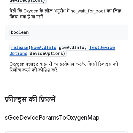
device
Options)
देखें कि Oxygen के लीज़ अनुरोध में no_wait_for_boot का ज़िक्र
किया गया है या नहीं
boolean
release
(
Gce
Avd
Info
gce
Avd
Info
,
Test
Device
Options
device
Options)
Oxygen क्लाइंट बाइनरी का इस्तेमाल करके, किसी डिवाइस को
रिलीज़ करने की कोशिश करें.
फ़ील्ड्स की फ़िल्में
s
Gce
Device
Params
To
Oxygen
Map