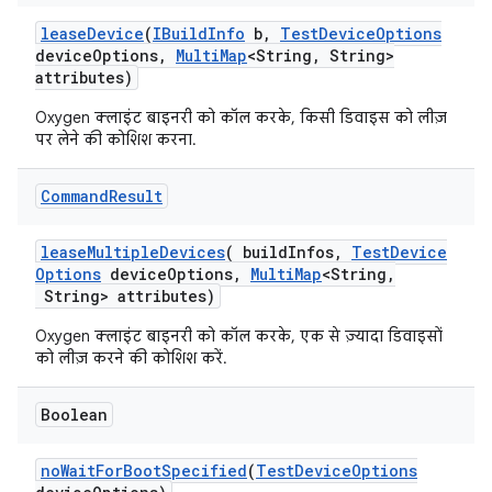
lease
Device
(
IBuild
Info
b
,
Test
Device
Options
device
Options
,
Multi
Map
<String
,
String>
attributes)
Oxygen क्लाइंट बाइनरी को कॉल करके, किसी डिवाइस को लीज़
पर लेने की कोशिश करना.
Command
Result
lease
Multiple
Devices
(
build
Infos
,
Test
Device
Options
device
Options
,
Multi
Map
<String
,
String> attributes)
Oxygen क्लाइंट बाइनरी को कॉल करके, एक से ज़्यादा डिवाइसों
को लीज़ करने की कोशिश करें.
Boolean
no
Wait
For
Boot
Specified
(
Test
Device
Options