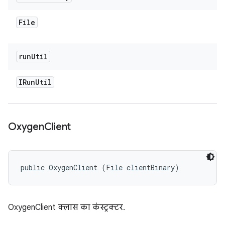
File
run
Util
IRun
Util
Oxygen
Client
public OxygenClient (File clientBinary)
OxygenClient क्लास का कंस्ट्रक्टर.