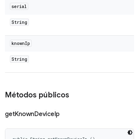
serial
String
known
Ip
String
Métodos públicos
get
Known
Device
Ip