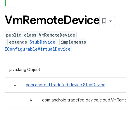
Vm
Remote
Device
public class VmRemoteDevice
extends
StubDevice
implements
IConfigurableVirtualDevice
java.lang.Object
↳
com.android.tradefed.device.StubDevice
↳
com.android.tradefed.device.cloud.VmRemot