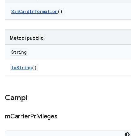
Sim
Card
Information
()
Metodi pubblici
String
to
String
()
Campi
m
Carrier
Privileges