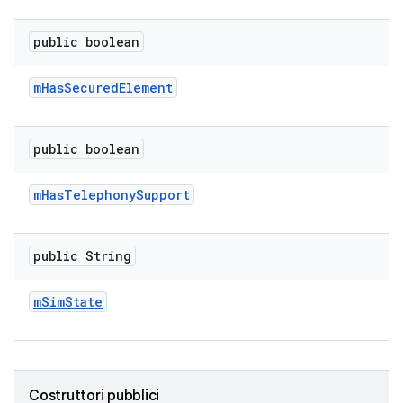
public boolean
m
Has
Secured
Element
public boolean
m
Has
Telephony
Support
public String
m
Sim
State
Costruttori pubblici