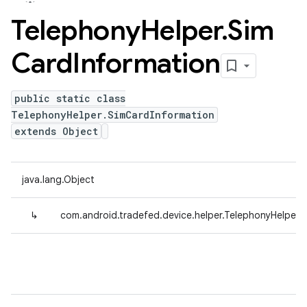
Telephony
Helper
.
Sim
Card
Information
public static class
TelephonyHelper.SimCardInformation
extends Object
java.lang.Object
↳
com.android.tradefed.device.helper.TelephonyHelper.