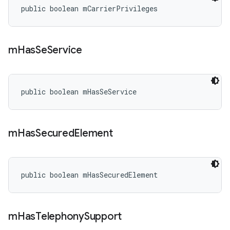
public boolean mCarrierPrivileges
m
Has
Se
Service
public boolean mHasSeService
m
Has
Secured
Element
public boolean mHasSecuredElement
m
Has
Telephony
Support