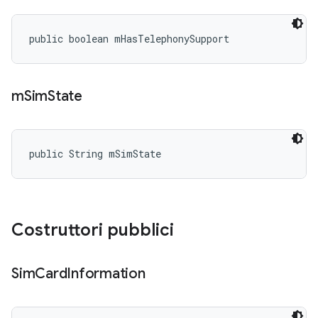
public boolean mHasTelephonySupport
m
Sim
State
public String mSimState
Costruttori pubblici
Sim
Card
Information