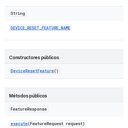
String
DEVICE
_
RESET
_
FEATURE
_
NAME
Constructores públicos
Device
Reset
Feature
()
Métodos públicos
Feature
Response
execute
(Feature
Request request)