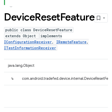
Device
Reset
Feature
public class DeviceResetFeature
extends Object
implements
IConfigurationReceiver
,
IRemoteFeature
,
ITestInformationReceiver
java.lang.Object
↳
com.android.tradefed.device.internal.DeviceResetFeat