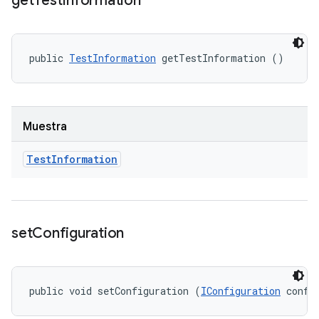
get
Test
Information
public 
TestInformation
 getTestInformation ()
Muestra
Test
Information
set
Configuration
public void setConfiguration (
IConfiguration
 confi