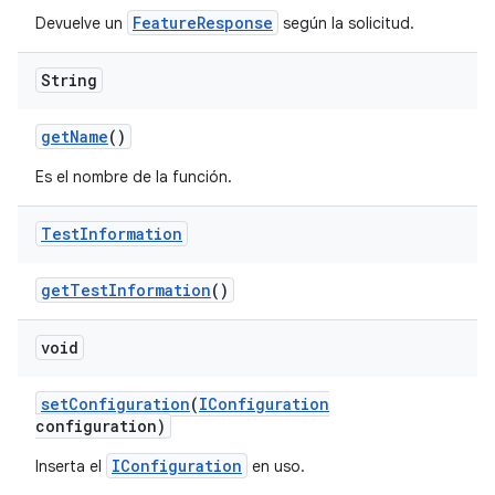
FeatureResponse
Devuelve un
según la solicitud.
String
get
Name
()
Es el nombre de la función.
Test
Information
get
Test
Information
()
void
set
Configuration
(
IConfiguration
configuration)
IConfiguration
Inserta el
en uso.