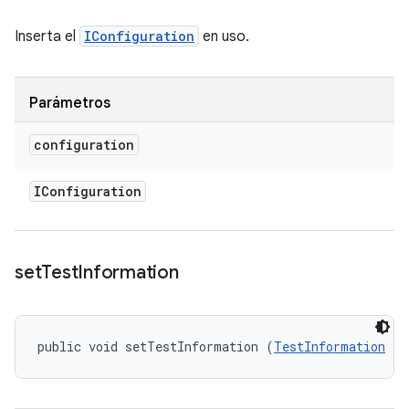
Inserta el
IConfiguration
en uso.
Parámetros
configuration
IConfiguration
set
Test
Information
public void setTestInformation (
TestInformation
 te