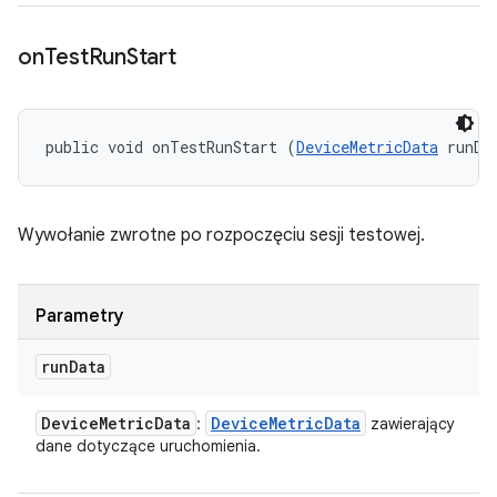
on
Test
Run
Start
public void onTestRunStart (
DeviceMetricData
 runDa
Wywołanie zwrotne po rozpoczęciu sesji testowej.
Parametry
run
Data
Device
Metric
Data
Device
Metric
Data
:
zawierający
dane dotyczące uruchomienia.