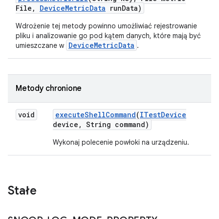
File
,
Device
Metric
Data
run
Data)
Wdrożenie tej metody powinno umożliwiać rejestrowanie
pliku i analizowanie go pod kątem danych, które mają być
DeviceMetricData
umieszczane w
.
Metody chronione
void
execute
Shell
Command
(
ITest
Device
device
,
String command)
Wykonaj polecenie powłoki na urządzeniu.
Stałe