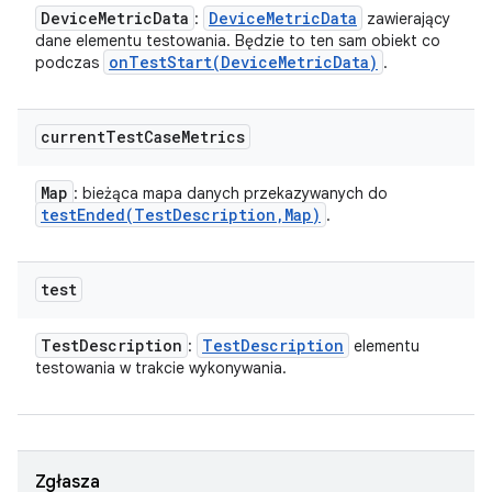
Device
Metric
Data
Device
Metric
Data
:
zawierający
dane elementu testowania. Będzie to ten sam obiekt co
onTestStart(
Device
Metric
Data)
podczas
.
current
Test
Case
Metrics
Map
: bieżąca mapa danych przekazywanych do
testEnded(
Test
Description
,
Map)
.
test
Test
Description
Test
Description
:
elementu
testowania w trakcie wykonywania.
Zgłasza