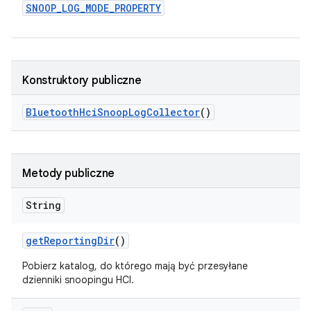
SNOOP
_
LOG
_
MODE
_
PROPERTY
Konstruktory publiczne
Bluetooth
Hci
Snoop
Log
Collector
()
Metody publiczne
String
get
Reporting
Dir
()
Pobierz katalog, do którego mają być przesyłane
dzienniki snoopingu HCI.