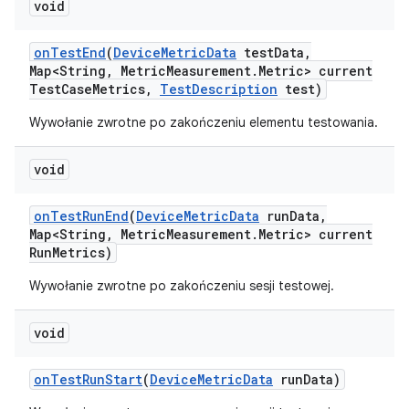
void
on
Test
End
(
Device
Metric
Data
test
Data
,
Map<String
,
Metric
Measurement
.
Metric> current
Test
Case
Metrics
,
Test
Description
test)
Wywołanie zwrotne po zakończeniu elementu testowania.
void
on
Test
Run
End
(
Device
Metric
Data
run
Data
,
Map<String
,
Metric
Measurement
.
Metric> current
Run
Metrics)
Wywołanie zwrotne po zakończeniu sesji testowej.
void
on
Test
Run
Start
(
Device
Metric
Data
run
Data)