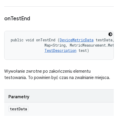
on
Test
End
public void onTestEnd (
DeviceMetricData
 testData, 

                Map<String, MetricMeasurement.Metri
TestDescription
 test)
Wywołanie zwrotne po zakończeniu elementu
testowania. To powinien być czas na zwalnianie miejsca.
Parametry
test
Data