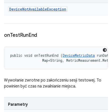
Device
Not
Available
Exception
on
Test
Run
End
public void onTestRunEnd (
DeviceMetricData
 runData,
                Map<String, MetricMeasurement.Metr
Wywołanie zwrotne po zakończeniu sesji testowej. To
powinien być czas na zwalnianie miejsca.
Parametry