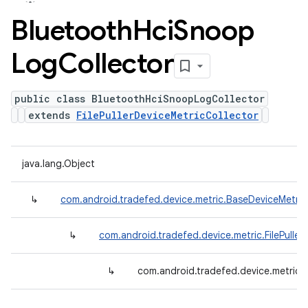
Bluetooth
Hci
Snoop
Log
Collector
public class BluetoothHciSnoopLogCollector
extends
FilePullerDeviceMetricCollector
java.lang.Object
↳
com.android.tradefed.device.metric.BaseDeviceMetric
↳
com.android.tradefed.device.metric.FilePuller
↳
com.android.tradefed.device.metric