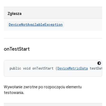
Zgłasza
Device
Not
Available
Exception
on
Test
Start
public void onTestStart (
DeviceMetricData
 testData
Wywołanie zwrotne po rozpoczęciu elementu
testowania.