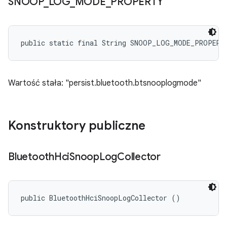
SNOOP
_
LOG
_
MODE
_
PROPERTY
public static final String SNOOP_LOG_MODE_PROPERT
Wartość stała: "persist.bluetooth.btsnooplogmode"
Konstruktory publiczne
Bluetooth
Hci
Snoop
Log
Collector
public BluetoothHciSnoopLogCollector ()