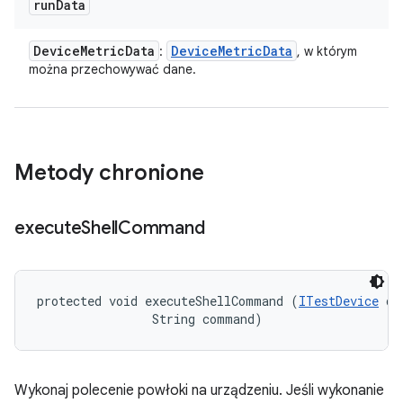
run
Data
Device
Metric
Data
Device
Metric
Data
:
, w którym
można przechowywać dane.
Metody chronione
execute
Shell
Command
protected void executeShellCommand (
ITestDevice
 de
                String command)
Wykonaj polecenie powłoki na urządzeniu. Jeśli wykonanie