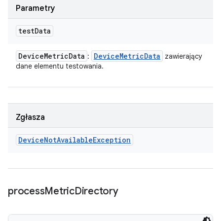
Parametry
test
Data
Device
Metric
Data
Device
Metric
Data
:
zawierający
dane elementu testowania.
Zgłasza
Device
Not
Available
Exception
process
Metric
Directory