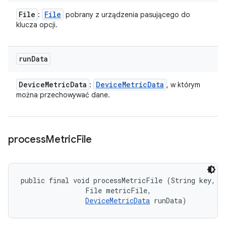
File
File
:
pobrany z urządzenia pasującego do
klucza opcji.
run
Data
Device
Metric
Data
Device
Metric
Data
:
, w którym
można przechowywać dane.
process
Metric
File
public final void processMetricFile (String key, 

                File metricFile, 

DeviceMetricData
 runData)