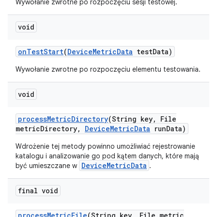
Wywołanie zwrotne po rozpoczęciu sesji testowej.
void
on
Test
Start
(
Device
Metric
Data
test
Data)
Wywołanie zwrotne po rozpoczęciu elementu testowania.
void
process
Metric
Directory
(String key
,
File
metric
Directory
,
Device
Metric
Data
run
Data)
Wdrożenie tej metody powinno umożliwiać rejestrowanie
katalogu i analizowanie go pod kątem danych, które mają
DeviceMetricData
być umieszczane w
.
final void
process
Metric
File
(String key
,
File metric