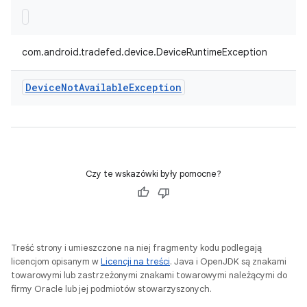
com.android.tradefed.device.DeviceRuntimeException
Device
Not
Available
Exception
Czy te wskazówki były pomocne?
Treść strony i umieszczone na niej fragmenty kodu podlegają
licencjom opisanym w
Licencji na treści
. Java i OpenJDK są znakami
towarowymi lub zastrzeżonymi znakami towarowymi należącymi do
firmy Oracle lub jej podmiotów stowarzyszonych.