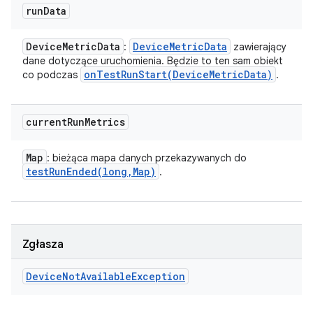
run
Data
Device
Metric
Data
Device
Metric
Data
:
zawierający
dane dotyczące uruchomienia. Będzie to ten sam obiekt
onTestRunStart(
Device
Metric
Data)
co podczas
.
current
Run
Metrics
Map
: bieżąca mapa danych przekazywanych do
testRunEnded(
long
,
Map)
.
Zgłasza
Device
Not
Available
Exception