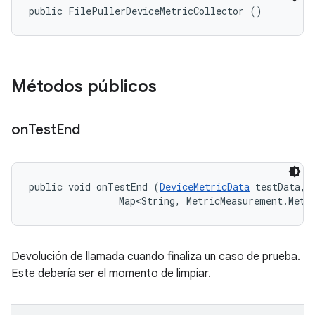
public FilePullerDeviceMetricCollector ()
Métodos públicos
on
Test
End
public void onTestEnd (
DeviceMetricData
 testData, 

                Map<String, MetricMeasurement.Metr
Devolución de llamada cuando finaliza un caso de prueba.
Este debería ser el momento de limpiar.