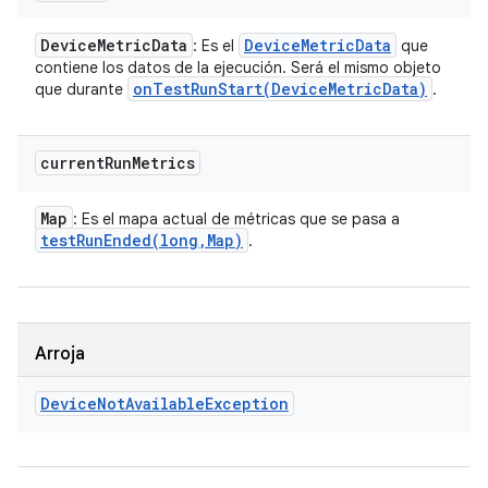
Device
Metric
Data
Device
Metric
Data
: Es el
que
contiene los datos de la ejecución. Será el mismo objeto
onTestRunStart(
Device
Metric
Data)
que durante
.
current
Run
Metrics
Map
: Es el mapa actual de métricas que se pasa a
testRunEnded(
long
,
Map)
.
Arroja
Device
Not
Available
Exception