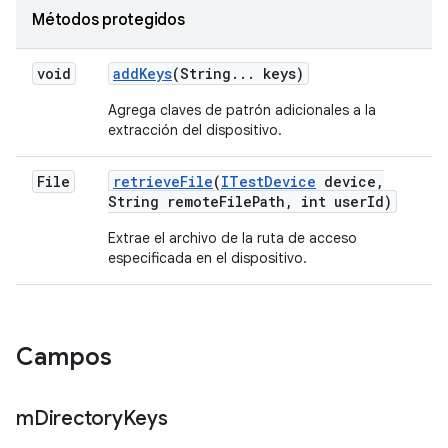
Métodos protegidos
void
add
Keys
(String
.
.
.
keys)
Agrega claves de patrón adicionales a la
extracción del dispositivo.
File
retrieve
File
(
ITest
Device
device
,
String remote
File
Path
,
int user
Id)
Extrae el archivo de la ruta de acceso
especificada en el dispositivo.
Campos
m
Directory
Keys