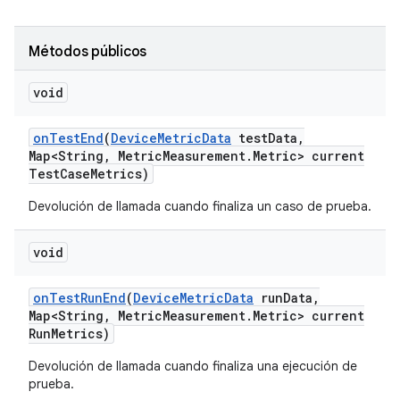
Métodos públicos
void
on
Test
End
(
Device
Metric
Data
test
Data
,
Map<String
,
Metric
Measurement
.
Metric> current
Test
Case
Metrics)
Devolución de llamada cuando finaliza un caso de prueba.
void
on
Test
Run
End
(
Device
Metric
Data
run
Data
,
Map<String
,
Metric
Measurement
.
Metric> current
Run
Metrics)
Devolución de llamada cuando finaliza una ejecución de
prueba.