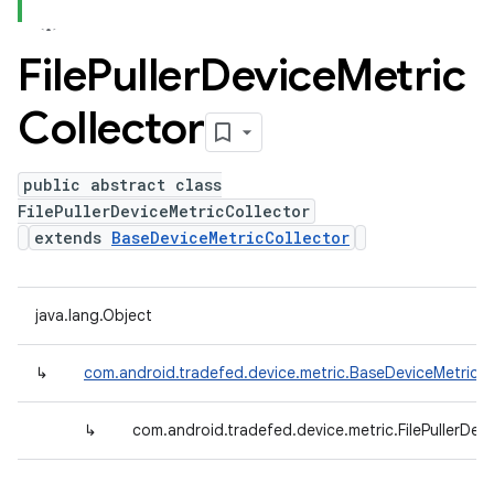
File
Puller
Device
Metric
Collector
public abstract class
FilePullerDeviceMetricCollector
extends
BaseDeviceMetricCollector
java.lang.Object
↳
com.android.tradefed.device.metric.BaseDeviceMetricCo
↳
com.android.tradefed.device.metric.FilePullerDev