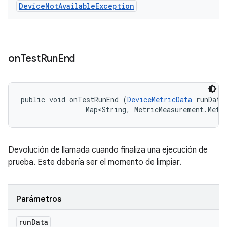
Device
Not
Available
Exception
on
Test
Run
End
public void onTestRunEnd (
DeviceMetricData
 runData,
                Map<String, MetricMeasurement.Metr
Devolución de llamada cuando finaliza una ejecución de
prueba. Este debería ser el momento de limpiar.
Parámetros
run
Data