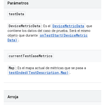
Parámetros
test
Data
Device
Metric
Data
Device
Metric
Data
: Es el
que
contiene los datos del caso de prueba. Será el mismo
onTestStart(
Device
Metric
objeto que durante
Data)
.
current
Test
Case
Metrics
Map
: Es el mapa actual de métricas que se pasa a
testEnded(
Test
Description
,
Map)
.
Arroja