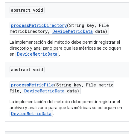
abstract void
process
Metric
Directory
(String key
,
File
metric
Directory
,
Device
Metric
Data
data)
La implementación del método debe permitir registrar el
directorio y analizarlo para que las métricas se coloquen
DeviceMetricData
en
.
abstract void
process
Metric
File
(String key
,
File metric
File
,
Device
Metric
Data
data)
La implementación del método debe permitir registrar el
archivo y analizarlo para que las métricas se coloquen en
DeviceMetricData
.