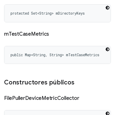
protected Set<String> mDirectoryKeys
m
Test
Case
Metrics
public Map<String, String> mTestCaseMetrics
Constructores públicos
File
Puller
Device
Metric
Collector