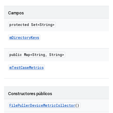
Campos
protected Set<String>
m
Directory
Keys
public Map<String
,
String>
m
Test
Case
Metrics
Constructores públicos
File
Puller
Device
Metric
Collector
()