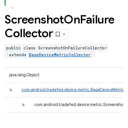
Screenshot
On
Failure
Collector
public class ScreenshotOnFailureCollector
extends
BaseDeviceMetricCollector
java.lang.Object
↳
com.android.tradefed.device.metric.BaseDeviceMetricCo
↳
com.android.tradefed.device.metric.ScreenshotOn