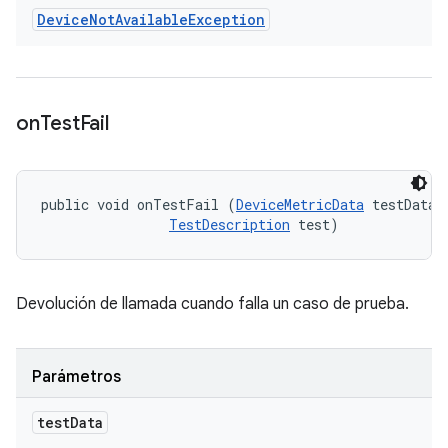
Device
Not
Available
Exception
on
Test
Fail
public void onTestFail (
DeviceMetricData
 testData, 
TestDescription
 test)
Devolución de llamada cuando falla un caso de prueba.
Parámetros
test
Data