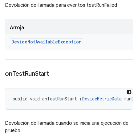
Devolución de llamada para eventos testRunFailed
Arroja
Device
Not
Available
Exception
on
Test
Run
Start
public void onTestRunStart (
DeviceMetricData
 runDa
Devolución de llamada cuando se inicia una ejecución de
prueba.