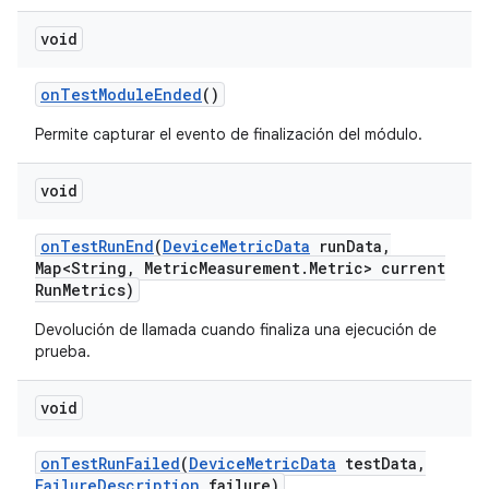
void
on
Test
Module
Ended
()
Permite capturar el evento de finalización del módulo.
void
on
Test
Run
End
(
Device
Metric
Data
run
Data
,
Map<String
,
Metric
Measurement
.
Metric> current
Run
Metrics)
Devolución de llamada cuando finaliza una ejecución de
prueba.
void
on
Test
Run
Failed
(
Device
Metric
Data
test
Data
,
Failure
Description
failure)