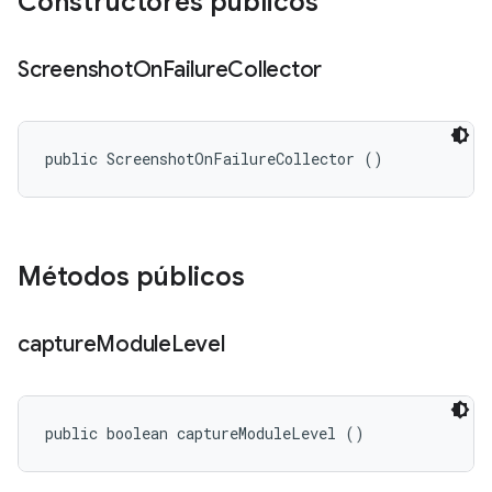
Constructores públicos
Screenshot
On
Failure
Collector
public ScreenshotOnFailureCollector ()
Métodos públicos
capture
Module
Level
public boolean captureModuleLevel ()