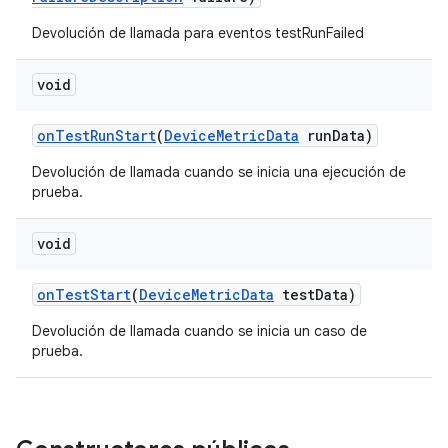
Devolución de llamada para eventos testRunFailed
void
on
Test
Run
Start
(
Device
Metric
Data
run
Data)
Devolución de llamada cuando se inicia una ejecución de
prueba.
void
on
Test
Start
(
Device
Metric
Data
test
Data)
Devolución de llamada cuando se inicia un caso de
prueba.