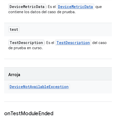
Device
Metric
Data
Device
Metric
Data
: Es el
que
contiene los datos del caso de prueba.
test
Test
Description
Test
Description
: Es el
del caso
de prueba en curso.
Arroja
Device
Not
Available
Exception
on
Test
Module
Ended