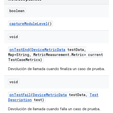
boolean
capture
Module
Level
()
void
on
Test
End
(
Device
Metric
Data
test
Data
,
Map<String
,
Metric
Measurement
.
Metric> current
Test
Case
Metrics)
Devolución de llamada cuando finaliza un caso de prueba.
void
on
Test
Fail
(
Device
Metric
Data
test
Data
,
Test
Description
test)
Devolución de llamada cuando falla un caso de prueba.