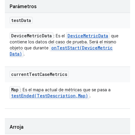
Parámetros
test
Data
Device
Metric
Data
Device
Metric
Data
: Es el
que
contiene los datos del caso de prueba. Será el mismo
onTestStart(
Device
Metric
objeto que durante
Data)
.
current
Test
Case
Metrics
Map
: Es el mapa actual de métricas que se pasa a
testEnded(
Test
Description
,
Map)
.
Arroja