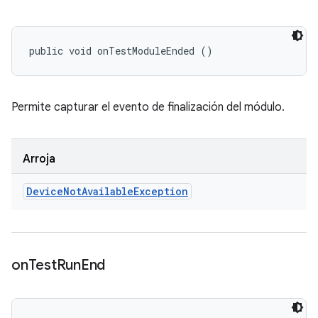
public void onTestModuleEnded ()
Permite capturar el evento de finalización del módulo.
Arroja
Device
Not
Available
Exception
on
Test
Run
End