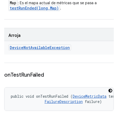
Map
: Es el mapa actual de métricas que se pasa a
testRunEnded(
long
,
Map)
.
Arroja
Device
Not
Available
Exception
on
Test
Run
Failed
public void onTestRunFailed (
DeviceMetricData
 testD
FailureDescription
 failure)