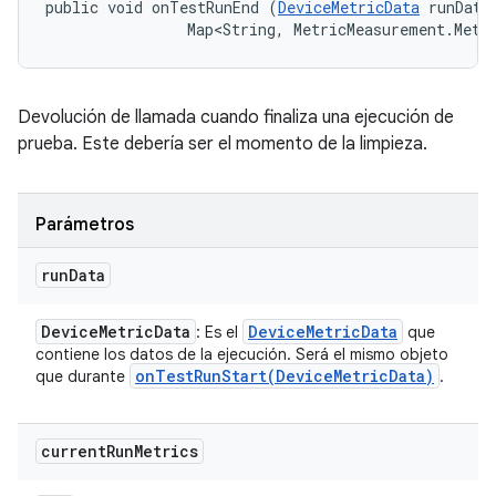
public void onTestRunEnd (
DeviceMetricData
 runData,
                Map<String, MetricMeasurement.Metr
Devolución de llamada cuando finaliza una ejecución de
prueba. Este debería ser el momento de la limpieza.
Parámetros
run
Data
Device
Metric
Data
Device
Metric
Data
: Es el
que
contiene los datos de la ejecución. Será el mismo objeto
onTestRunStart(
Device
Metric
Data)
que durante
.
current
Run
Metrics