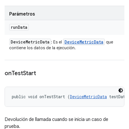
Parámetros
run
Data
Device
Metric
Data
Device
Metric
Data
: Es el
que
contiene los datos de la ejecución.
on
Test
Start
public void onTestStart (
DeviceMetricData
 testData
Devolución de llamada cuando se inicia un caso de
prueba.