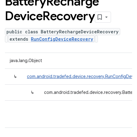
Battery
Recharge
Device
Recovery
public class BatteryRechargeDeviceRecovery
extends
RunConfigDeviceRecovery
java.lang.Object
↳
com.android.tradefed.device.recovery.RunConfigDevi
↳
com.android.tradefed.device.recovery.Batte