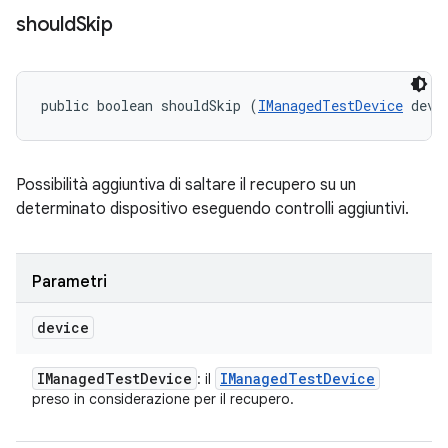
should
Skip
public boolean shouldSkip (
IManagedTestDevice
 devi
Possibilità aggiuntiva di saltare il recupero su un
determinato dispositivo eseguendo controlli aggiuntivi.
Parametri
device
IManaged
Test
Device
IManaged
Test
Device
: il
preso in considerazione per il recupero.