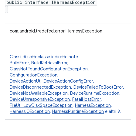
public interface IHarnessException
com.android.tradefed.error.IHarnessException
Classi di sottoclasse indirette note
BuildError
,
BuildRetrievalError
,
ClassNotFoundConfigurationException
,
ConfigurationException
,
DeviceActionUtil.DeviceActionConfigError
,
DeviceDisconnectedException
,
DeviceFailedToBootError
,
DeviceNotAvailableException
,
DeviceRuntimeException
,
DeviceUnresponsiveException
,
FatalHostError
,
FileUtil.LowDiskSpaceException
,
HarnessException
,
HarnessIOException
,
HarnessRuntimeException
e altri 9.