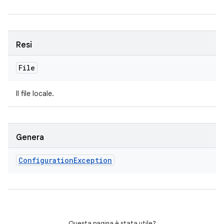
Resi
File
Il file locale.
Genera
Configuration
Exception
Questa pagina è stata utile?