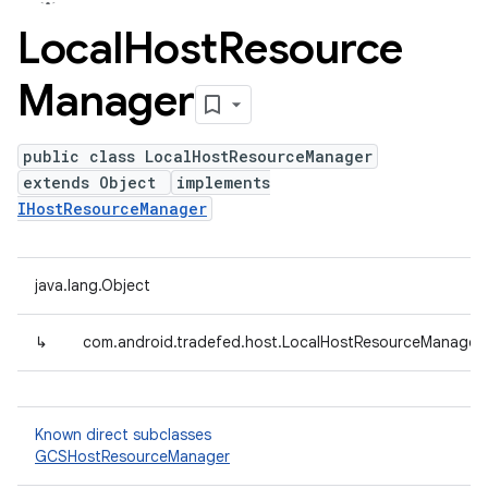
Local
Host
Resource
Manager
public class LocalHostResourceManager
extends Object
implements
IHostResourceManager
java.lang.Object
↳
com.android.tradefed.host.LocalHostResourceManager
Known direct subclasses
GCSHostResourceManager