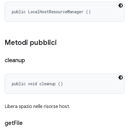
public LocalHostResourceManager ()
Metodi pubblici
cleanup
public void cleanup ()
Libera spazio nelle risorse host.
get
File