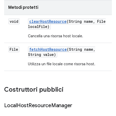
Metodi protetti
void
clear
Host
Resource
(String name
,
File
local
File)
Cancella una risorsa host locale.
File
fetch
Host
Resource
(String name
,
String value)
Utilizza un file locale come risorsa host.
Costruttori pubblici
Local
Host
Resource
Manager