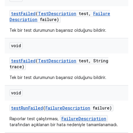
test
Failed
(
Test
Description
test
,
Failure
Description
failure)
Tek bir test durumunun başarısız olduğunu bildirir.
void
test
Failed
(
Test
Description
test
,
String
trace)
Tek bir test durumunun başarısız olduğunu bildirir.
void
test
Run
Failed
(
Failure
Description
failure)
FailureDescription
Raporlar test çalıştırması,
tarafından açıklanan bir hata nedeniyle tamamlanamadı.