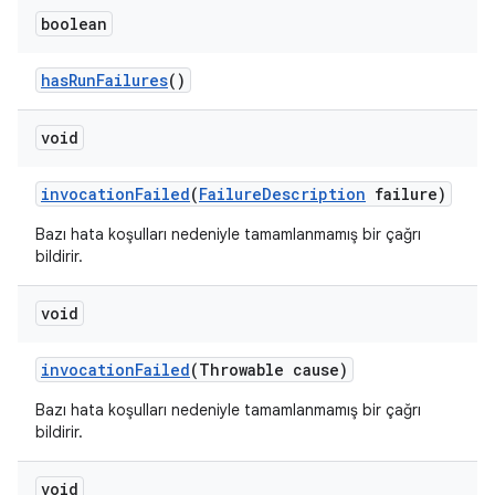
boolean
has
Run
Failures
()
void
invocation
Failed
(
Failure
Description
failure)
Bazı hata koşulları nedeniyle tamamlanmamış bir çağrı
bildirir.
void
invocation
Failed
(Throwable cause)
Bazı hata koşulları nedeniyle tamamlanmamış bir çağrı
bildirir.
void