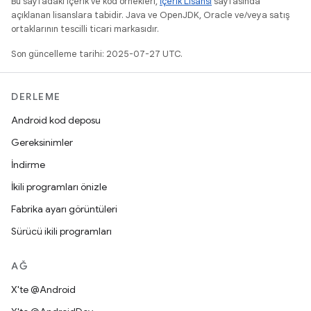
Bu sayfadaki içerik ve kod örnekleri,
İçerik Lisansı
sayfasında
açıklanan lisanslara tabidir. Java ve OpenJDK, Oracle ve/veya satış
ortaklarının tescilli ticari markasıdır.
Son güncelleme tarihi: 2025-07-27 UTC.
DERLEME
Android kod deposu
Gereksinimler
İndirme
İkili programları önizle
Fabrika ayarı görüntüleri
Sürücü ikili programları
AĞ
X'te @Android