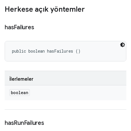
Herkese açık yöntemler
has
Failures
public boolean hasFailures ()
İlerlemeler
boolean
has
Run
Failures