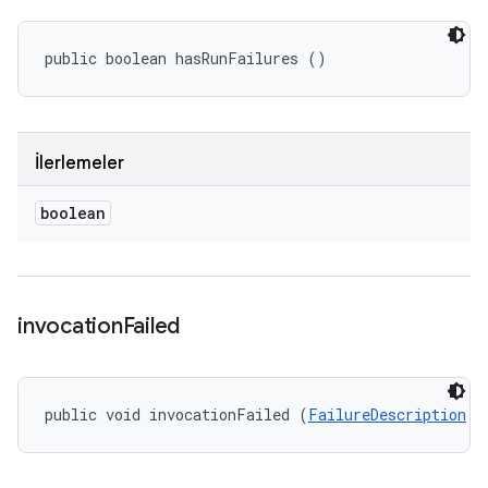
public boolean hasRunFailures ()
İlerlemeler
boolean
invocation
Failed
public void invocationFailed (
FailureDescription
 f