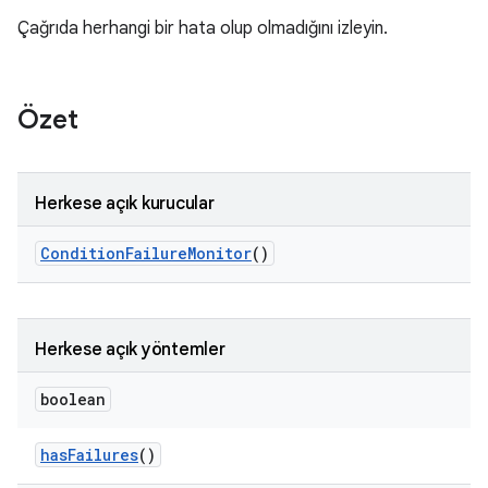
Çağrıda herhangi bir hata olup olmadığını izleyin.
Özet
Herkese açık kurucular
Condition
Failure
Monitor
()
Herkese açık yöntemler
boolean
has
Failures
()