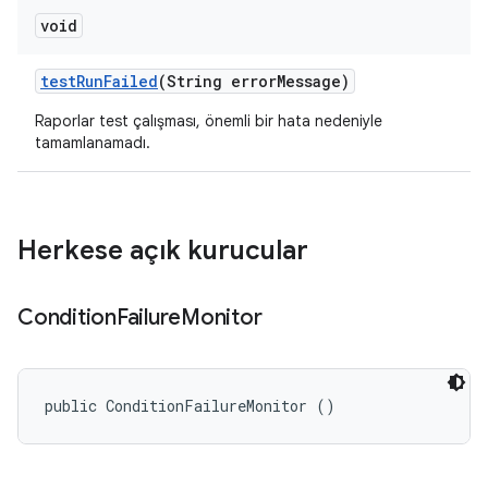
void
test
Run
Failed
(String error
Message)
Raporlar test çalışması, önemli bir hata nedeniyle
tamamlanamadı.
Herkese açık kurucular
Condition
Failure
Monitor
public ConditionFailureMonitor ()