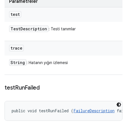
Parametreler
test
Test
Description
: Testi tanımlar
trace
String
: Hatanın yığın izlemesi
test
Run
Failed
public void testRunFailed (
FailureDescription
 fail