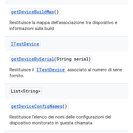
get
Device
Build
Map
()
Restituisce la mappa dell'associazione tra dispositivo e
informazioni sulla build
ITest
Device
get
Device
By
Serial
(String serial)
ITestDevice
Restituisce il
associato al numero di serie
fornito.
List<String>
get
Device
Config
Names
()
Restituisce l'elenco dei nomi delle configurazioni del
dispositivo monitorato in questa chiamata