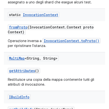
assegnato a uno degli shard che esegue alcuni test.
static
Invocation
Context
from
Proto
(Invocation
Context
.
Context proto
Context)
InvocationContext.toProto()
Operazione inversa a
per ripristinare l'istanza.
Multi
Map
<String
,
String>
get
Attributes
()
Restituisce una copia della mappa contenente tutti gli
attributi di invocazione.
IBuild
Info