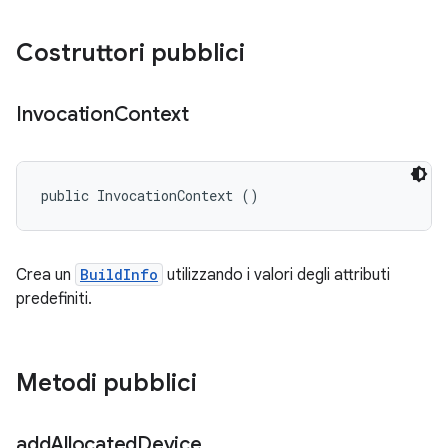
Costruttori pubblici
Invocation
Context
public InvocationContext ()
Crea un
BuildInfo
utilizzando i valori degli attributi
predefiniti.
Metodi pubblici
add
Allocated
Device