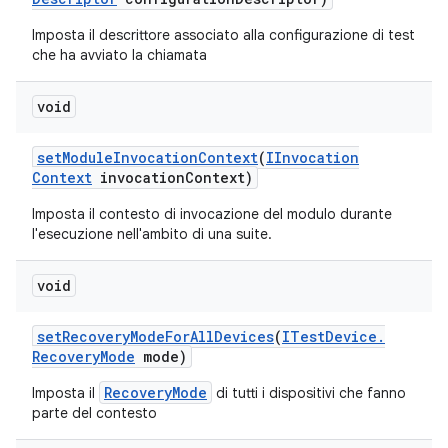
Imposta il descrittore associato alla configurazione di test
che ha avviato la chiamata
void
set
Module
Invocation
Context
(
IInvocation
Context
invocation
Context)
Imposta il contesto di invocazione del modulo durante
l'esecuzione nell'ambito di una suite.
void
set
Recovery
Mode
For
All
Devices
(
ITest
Device
.
Recovery
Mode
mode)
RecoveryMode
Imposta il
di tutti i dispositivi che fanno
parte del contesto