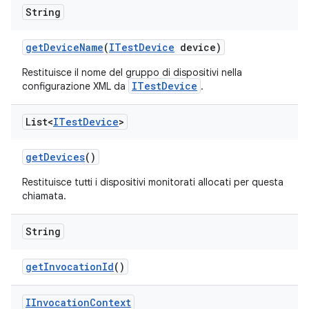
String
get
Device
Name
(
ITest
Device
device)
Restituisce il nome del gruppo di dispositivi nella
ITestDevice
configurazione XML da
.
List<
ITest
Device
>
get
Devices
()
Restituisce tutti i dispositivi monitorati allocati per questa
chiamata.
String
get
Invocation
Id
()
IInvocation
Context