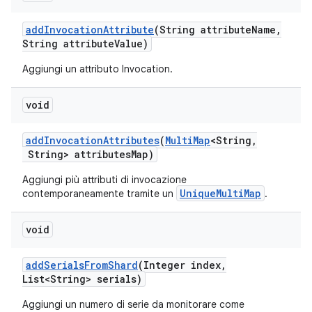
add
Invocation
Attribute
(String attribute
Name
,
String attribute
Value)
Aggiungi un attributo Invocation.
void
add
Invocation
Attributes
(
Multi
Map
<String
,
String> attributes
Map)
Aggiungi più attributi di invocazione
UniqueMultiMap
contemporaneamente tramite un
.
void
add
Serials
From
Shard
(Integer index
,
List<String> serials)
Aggiungi un numero di serie da monitorare come