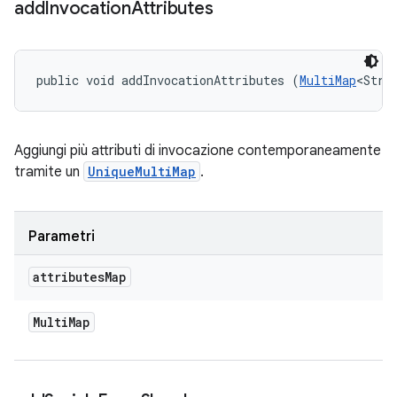
add
Invocation
Attributes
public void addInvocationAttributes (
MultiMap
<Stri
Aggiungi più attributi di invocazione contemporaneamente
tramite un
UniqueMultiMap
.
Parametri
attributes
Map
Multi
Map