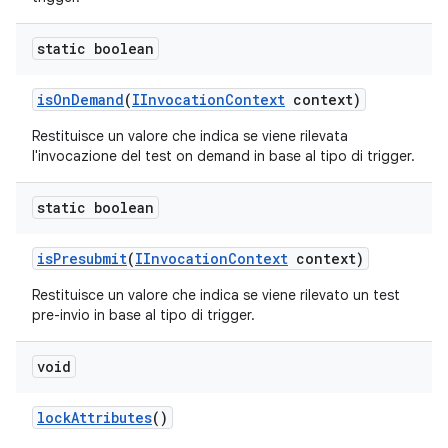
static boolean
is
On
Demand
(
IInvocation
Context
context)
Restituisce un valore che indica se viene rilevata
l'invocazione del test on demand in base al tipo di trigger.
static boolean
is
Presubmit
(
IInvocation
Context
context)
Restituisce un valore che indica se viene rilevato un test
pre-invio in base al tipo di trigger.
void
lock
Attributes
()