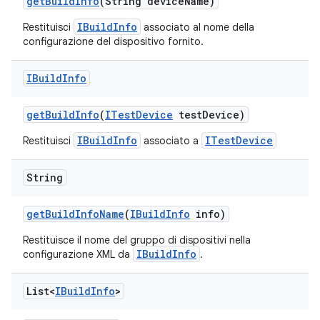
get
Build
Info
(String device
Name)
IBuildInfo
Restituisci
associato al nome della
configurazione del dispositivo fornito.
IBuild
Info
get
Build
Info
(
ITest
Device
test
Device)
IBuildInfo
ITestDevice
Restituisci
associato a
String
get
Build
Info
Name
(
IBuild
Info
info)
Restituisce il nome del gruppo di dispositivi nella
IBuildInfo
configurazione XML da
.
List<
IBuild
Info
>