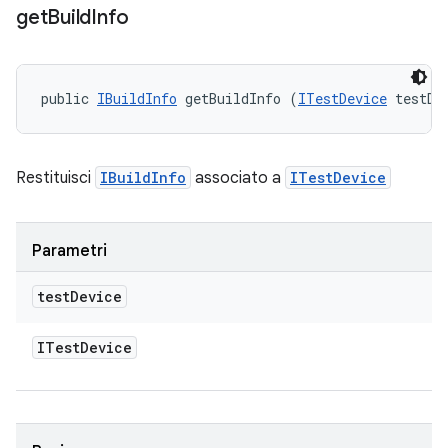
get
Build
Info
public 
IBuildInfo
 getBuildInfo (
ITestDevice
 testDe
Restituisci
IBuildInfo
associato a
ITestDevice
Parametri
test
Device
ITest
Device