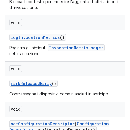
Blocca il contesto per impedire l'aggiunta di altri attributi
di invocazione.
void
log
Invocation
Metrics
()
InvocationMetricLogger
Registra gli attributi
nell'invocazione.
void
mark
Released
Early
()
Contrassegna i dispositivi come rilasciati in anticipo.
void
set
Configuration
Descriptor
(
Configuration
Descriptor
configuration
Descriptor)