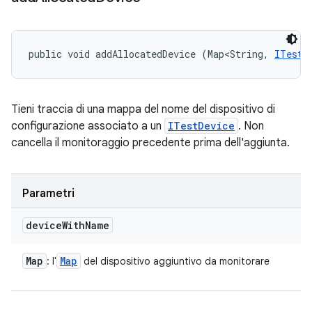
public void addAllocatedDevice (Map<String, 
ITestD
Tieni traccia di una mappa del nome del dispositivo di
configurazione associato a un
ITestDevice
. Non
cancella il monitoraggio precedente prima dell'aggiunta.
Parametri
device
With
Name
Map
Map
: l'
del dispositivo aggiuntivo da monitorare