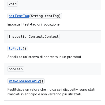
void
set
Test
Tag
(String test
Tag)
Imposta il test-tag di invocazione.
Invocation
Context
.
Context
to
Proto
()
Serializza un'istanza di contesto in un protobuf.
boolean
was
Released
Early
()
Restituisce un valore che indica se i dispositivi sono stati
rilasciati in anticipo e non verranno più utilizzati.