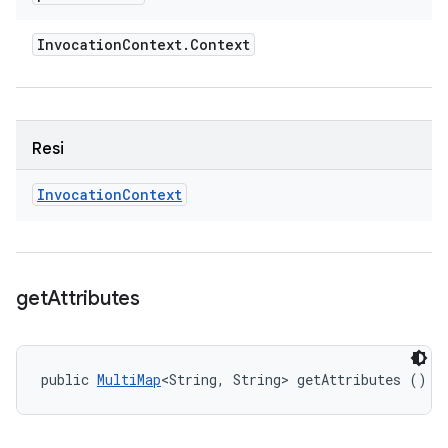
Invocation
Context
.
Context
Resi
Invocation
Context
get
Attributes
public 
MultiMap
<String, String> getAttributes ()