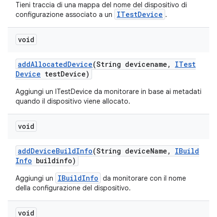
Tieni traccia di una mappa del nome del dispositivo di
ITestDevice
configurazione associato a un
.
void
add
Allocated
Device
(String devicename
,
ITest
Device
test
Device)
Aggiungi un ITestDevice da monitorare in base ai metadati
quando il dispositivo viene allocato.
void
add
Device
Build
Info
(String device
Name
,
IBuild
Info
buildinfo)
IBuildInfo
Aggiungi un
da monitorare con il nome
della configurazione del dispositivo.
void