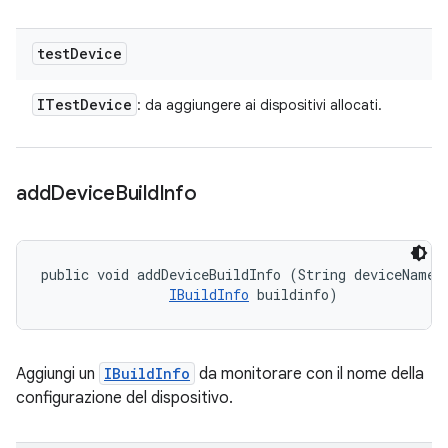
test
Device
ITest
Device
: da aggiungere ai dispositivi allocati.
add
Device
Build
Info
public void addDeviceBuildInfo (String deviceName, 
IBuildInfo
 buildinfo)
Aggiungi un
IBuildInfo
da monitorare con il nome della
configurazione del dispositivo.