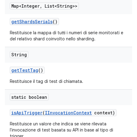
Map<Integer
,
List<String>>
get
Shards
Serials
()
Restituisce la mappa di tutti i numeri di serie monitorati e
del relativo shard coinvolto nello sharding.
String
get
Test
Tag
()
Restituisce il tag di test di chiamata.
static boolean
is
Api
Trigger
(
IInvocation
Context
context)
Restituisce un valore che indica se viene rilevata
l'invocazione di test basata su API in base al tipo di
trigger.