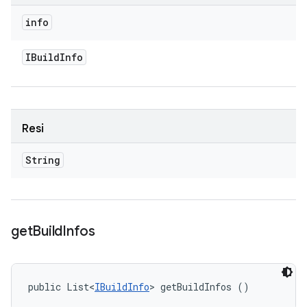
info
IBuild
Info
Resi
String
get
Build
Infos
public List<
IBuildInfo
> getBuildInfos ()