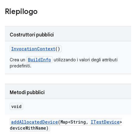
Riepilogo
Costruttori pubblici
Invocation
Context
()
BuildInfo
Crea un
utilizzando i valori degli attributi
predefiniti.
Metodi pubblici
void
add
Allocated
Device
(Map<String
,
ITest
Device
>
device
With
Name)