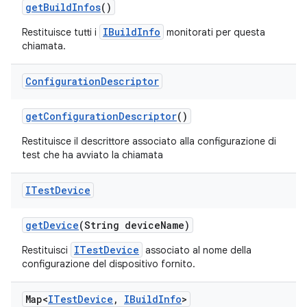
get
Build
Infos
()
IBuildInfo
Restituisce tutti i
monitorati per questa
chiamata.
Configuration
Descriptor
get
Configuration
Descriptor
()
Restituisce il descrittore associato alla configurazione di
test che ha avviato la chiamata
ITest
Device
get
Device
(String device
Name)
ITestDevice
Restituisci
associato al nome della
configurazione del dispositivo fornito.
Map<
ITest
Device
,
IBuild
Info
>