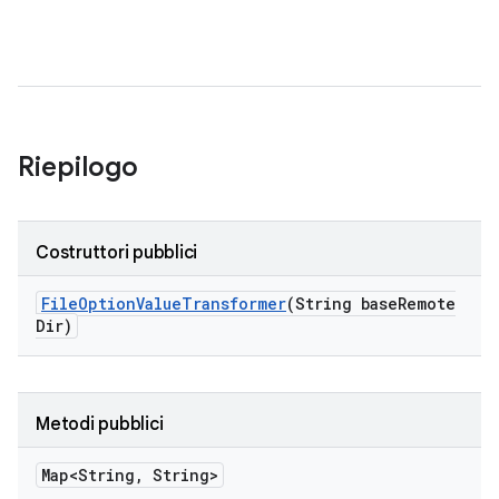
Riepilogo
Costruttori pubblici
File
Option
Value
Transformer
(String base
Remote
Dir)
Metodi pubblici
Map<String
,
String>