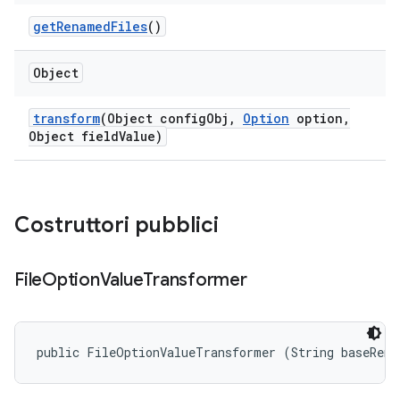
get
Renamed
Files
()
Object
transform
(Object config
Obj
,
Option
option
,
Object field
Value)
Costruttori pubblici
File
Option
Value
Transformer
public FileOptionValueTransformer (String baseRemo