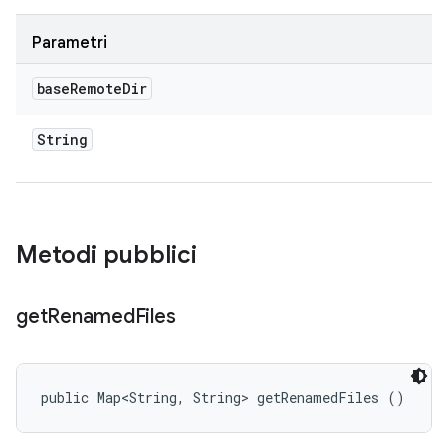
Parametri
base
Remote
Dir
String
Metodi pubblici
get
Renamed
Files
public Map<String, String> getRenamedFiles ()