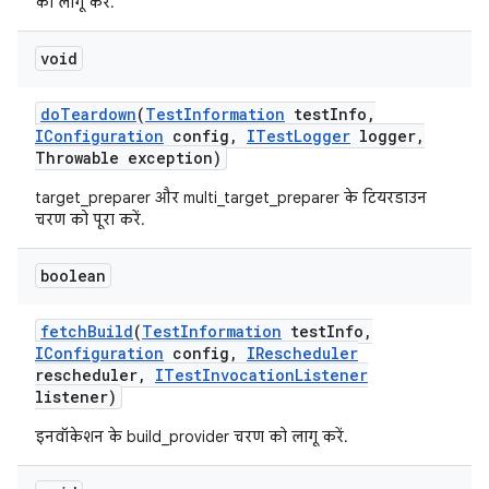
को लागू करें.
void
do
Teardown
(
Test
Information
test
Info
,
IConfiguration
config
,
ITest
Logger
logger
,
Throwable exception)
target_preparer और multi_target_preparer के टियरडाउन
चरण को पूरा करें.
boolean
fetch
Build
(
Test
Information
test
Info
,
IConfiguration
config
,
IRescheduler
rescheduler
,
ITest
Invocation
Listener
listener)
इनवॉकेशन के build_provider चरण को लागू करें.