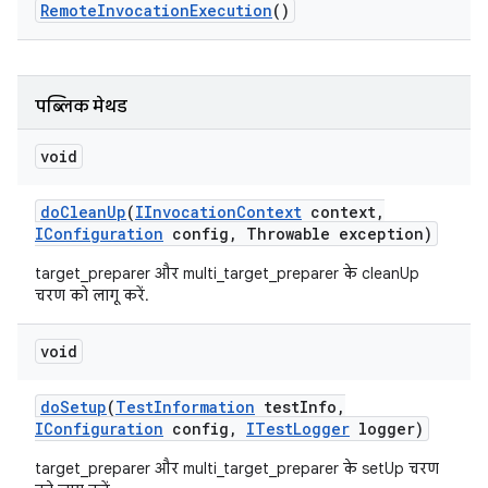
Remote
Invocation
Execution
()
पब्लिक मेथड
void
do
Clean
Up
(
IInvocation
Context
context
,
IConfiguration
config
,
Throwable exception)
target_preparer और multi_target_preparer के cleanUp
चरण को लागू करें.
void
do
Setup
(
Test
Information
test
Info
,
IConfiguration
config
,
ITest
Logger
logger)
target_preparer और multi_target_preparer के setUp चरण