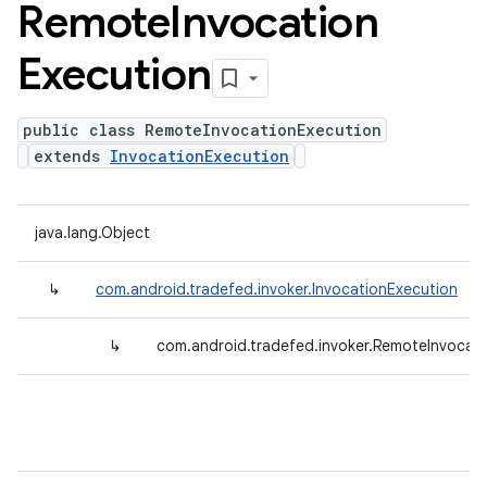
Remote
Invocation
Execution
public class RemoteInvocationExecution
extends
InvocationExecution
java.lang.Object
↳
com.android.tradefed.invoker.InvocationExecution
↳
com.android.tradefed.invoker.RemoteInvocat