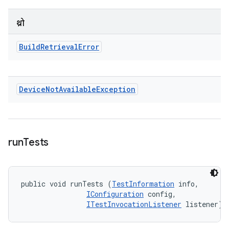
थ्रो
Build
Retrieval
Error
Device
Not
Available
Exception
run
Tests
public void runTests (
TestInformation
 info, 

IConfiguration
 config, 

ITestInvocationListener
 listener)