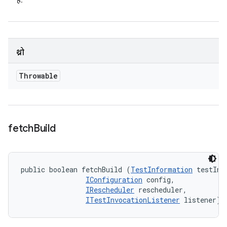
है.
थ्रो
Throwable
fetch
Build
public boolean fetchBuild (
TestInformation
 testInfo
IConfiguration
 config, 

IRescheduler
 rescheduler, 

ITestInvocationListener
 listener)