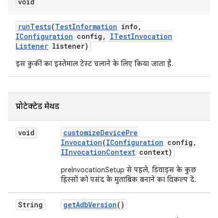
void
run
Tests
(
Test
Information
info
,
IConfiguration
config
,
ITest
Invocation
Listener
listener)
इस कुकी का इस्तेमाल टेस्ट चलाने के लिए किया जाता है.
प्रोटेक्टेड मेथड
void
customize
Device
Pre
Invocation
(
IConfiguration
config
,
IInvocation
Context
context)
preInvocationSetup से पहले, डिवाइस के कुछ
हिस्सों को पसंद के मुताबिक बनाने का विकल्प दें.
String
get
Adb
Version
()