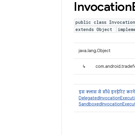
Invocation
public class Invocatio
extends Object
implem
java.lang.Object
↳
com.android.tradef
इस क्लास से सीधे इनहेरिट करने
DelegatedInvocationExecut
SandboxedInvocationExecu