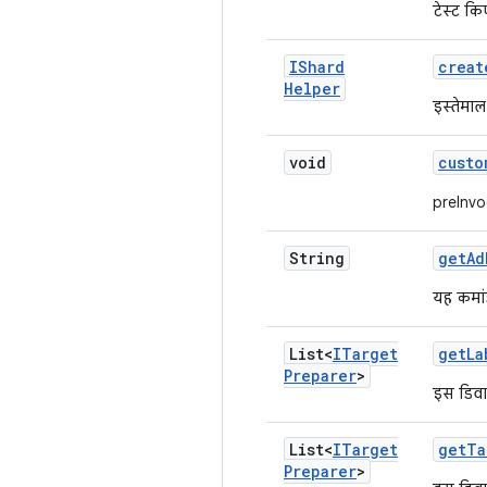
टेस्ट क
IShard
creat
Helper
इस्तेमा
void
custo
preInvo
String
get
Ad
यह कमां
List<
ITarget
get
La
Preparer
>
इस डिवाइ
List<
ITarget
get
Ta
Preparer
>