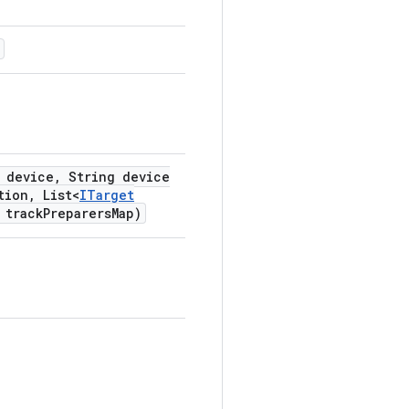
device
,
String device
tion
,
List<
ITarget
 track
Preparers
Map)