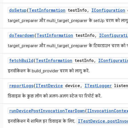
do
Setup
(
Test
Information
test
Info
,
IConfiguration
c
target_preparer और multi_target_preparer के setUp चरण को लागू 
do
Teardown
(
Test
Information
test
Info
,
IConfigurat
target_preparer और multi_target_preparer के टियरडाउन चरण को पूर
fetch
Build
(
Test
Information
test
Info
,
IConfigurati
इनवॉकेशन के build_provider चरण को लागू करें.
report
Logs
(
ITest
Device
device
,
ITest
Logger
listen
डिवाइस के कुछ लॉग को अलग-अलग स्टेज पर रिपोर्ट करें.
run
Device
Post
Invocation
Tear
Down
(
IInvocation
Conte
ITestDevice.postInvo
इनवॉकेशन में शामिल हर डिवाइस के लिए,