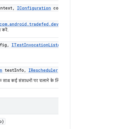
ntext
,
IConfiguration
config
,
ITest
Logger
logger)
/com.android.tradefed.device.ITestDevice#preInvocatio
करें.
fig
,
ITest
Invocation
Listener
listener)
n
test
Info
,
IRescheduler
rescheduler
,
ITest
Logger
log
ं एक साथ कई संसाधनों पर चलाने के लिए फिर से शेड्यूल किया जा सके.
o)