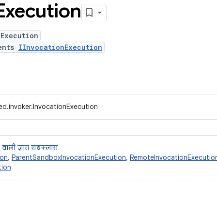
Execution
nExecution
ents
IInvocationExecution
ed.invoker.InvocationExecution
 वाली ज्ञात सबक्लास
ion
,
ParentSandboxInvocationExecution
,
RemoteInvocationExecutio
tion