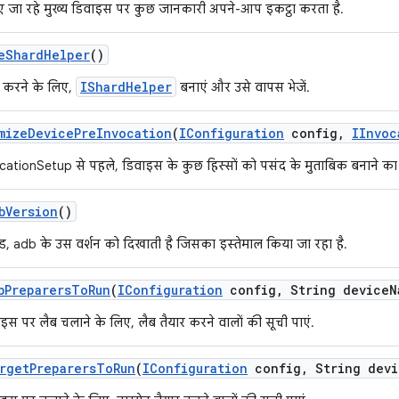
िए जा रहे मुख्य डिवाइस पर कुछ जानकारी अपने-आप इकट्ठा करता है.
e
Shard
Helper
()
IShardHelper
ल करने के लिए,
बनाएं और उसे वापस भेजें.
mize
Device
Pre
Invocation
(
IConfiguration
config
,
IInvoc
cationSetup से पहले, डिवाइस के कुछ हिस्सों को पसंद के मुताबिक बनाने का व
b
Version
()
ड, adb के उस वर्शन को दिखाती है जिसका इस्तेमाल किया जा रहा है.
b
Preparers
To
Run
(
IConfiguration
config
,
String device
N
स पर लैब चलाने के लिए, लैब तैयार करने वालों की सूची पाएं.
rget
Preparers
To
Run
(
IConfiguration
config
,
String devi