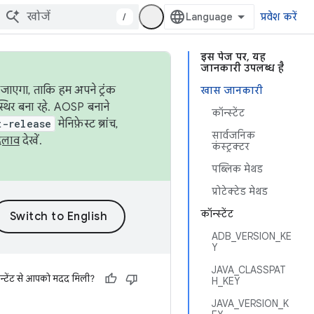
/
प्रवेश करें
इस पेज पर, यह
जानकारी उपलब्ध है
जाएगा, ताकि हम अपने ट्रंक
खास जानकारी
स्थिर बना रहे. AOSP बनाने
कॉन्स्टेंट
t-release
मेनिफ़ेस्ट ब्रांच,
सार्वजनिक
दलाव
देखें.
कंस्ट्रक्टर
पब्लिक मेथड
प्रोटेक्टेड मेथड
कॉन्स्टेंट
ADB_VERSION_KE
Y
JAVA_CLASSPAT
न्टेंट से आपको मदद मिली?
H_KEY
JAVA_VERSION_K