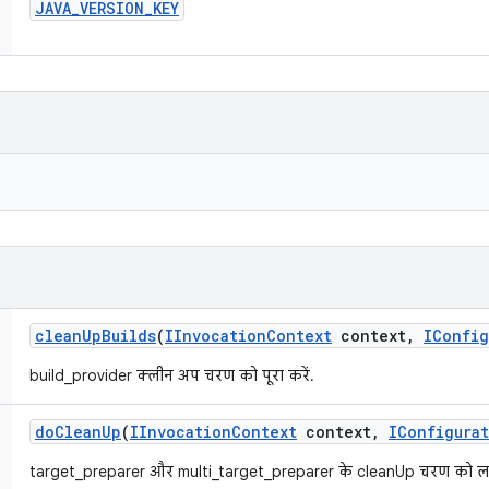
JAVA
_
VERSION
_
KEY
clean
Up
Builds
(
IInvocation
Context
context
,
IConfig
build_provider क्लीन अप चरण को पूरा करें.
do
Clean
Up
(
IInvocation
Context
context
,
IConfigura
target_preparer और multi_target_preparer के cleanUp चरण को लाग