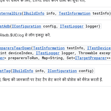
स पर चलाने के लिए, टारगेट तैयार करने वालों की सूची पाएं.
xternal
Dirs
(
IBuild
Info
info
,
Test
Information
test
Info)
st
Adb
(
IConfiguration
config
,
ITest
Logger
logger)
/adb.$UID.log से लॉग इकट्ठा करें.
eparers
Tear
Down
(
Test
Information
test
Info
,
ITest
Device
int device
Index
,
ITest
Logger
logger
,
Throwable excep
rer
> preparers
To
Run
,
Map<String
,
Set<
ITarget
Preparer
>>
st
Tag
(
IBuild
Info
info
,
IConfiguration
config)
 बिल्ड की जानकारी पर टेस्ट टैग सेट करने की प्रोसेस को मैनेज करती है.