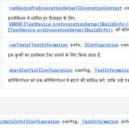
run
Device
Pre
Invocation
Setup
(
IInvocation
Context
co
इनवॉकेशन में शामिल हर डिवाइस के लिए,
ERROR(ITestDevice.preInvocationSetup(IBuildInfo)
ITestDevice.preInvocationSetup(IBuildInfo))
को कॉल 
run
Tests
(
Test
Information
info
,
IConfiguration
con
इस कुकी का इस्तेमाल टेस्ट चलाने के लिए किया जाता है.
shard
Config
(
IConfiguration
config
,
Test
Informatio
कॉन्फ़िगरेशन को सब-कॉन्फ़िगरेशन में बांटने की कोशिश करें, ताकि उन्हे
ct
Auto
Info
(
IConfiguration
config
,
Test
Information
inf