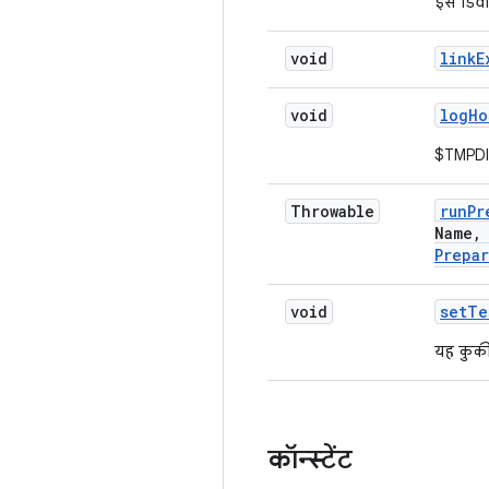
इस डिवाइ
void
link
E
void
log
Ho
$TMPDIR
Throwable
run
Pr
Name
,
Prepa
void
set
Te
यह कुकी,
कॉन्स्टेंट