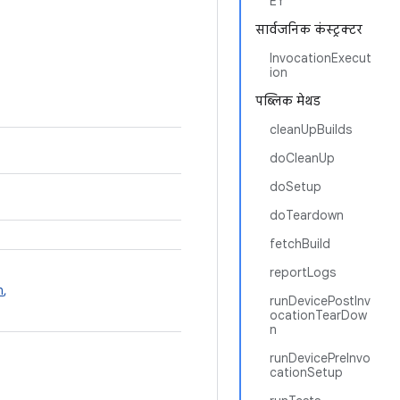
EY
सार्वजनिक कंस्ट्रक्टर
InvocationExecut
ion
पब्लिक मेथड
cleanUpBuilds
doCleanUp
doSetup
doTeardown
fetchBuild
reportLogs
n
,
runDevicePostInv
ocationTearDow
n
runDevicePreInvo
cationSetup