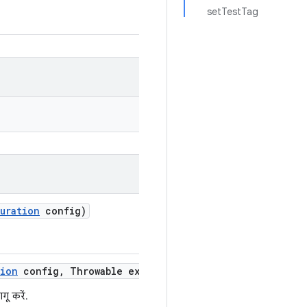
setTestTag
uration
config)
tion
config
,
Throwable exception)
ू करें.