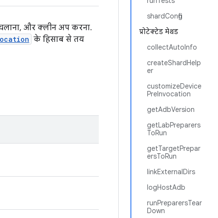
runTests
shardConfig
्ट चलाना, और क्लीन अप करना.
प्रोटेक्टेड मेथड
ocation
के हिसाब से तय
collectAutoInfo
createShardHelp
er
customizeDevice
PreInvocation
getAdbVersion
getLabPreparers
ToRun
getTargetPrepar
ersToRun
linkExternalDirs
logHostAdb
runPreparersTear
Down