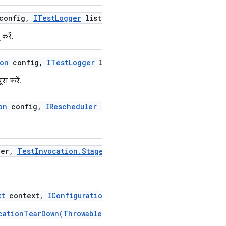
onfig
,
ITest
Logger
listener)
करें.
ion
config
,
ITest
Logger
logger
,
Throwable exception)
ा करें.
on
config
,
IRescheduler
rescheduler
,
ITest
Invocation
L
er
,
Test
Invocation
.
Stage
stage)
xt
context
,
IConfiguration
config
,
Throwable exceptio
cationTearDown(Throwable)
को कॉल करें.