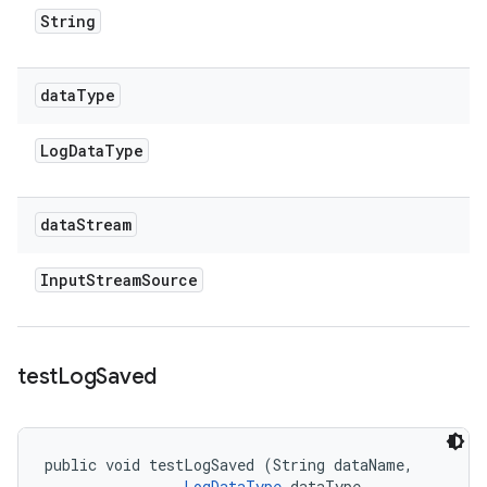
String
data
Type
Log
Data
Type
data
Stream
Input
Stream
Source
test
Log
Saved
public void testLogSaved (String dataName, 

LogDataType
 dataType, 
