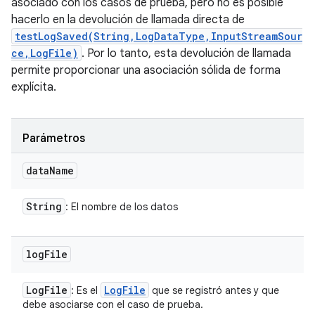
asociado con los casos de prueba, pero no es posible
hacerlo en la devolución de llamada directa de
testLogSaved(String,LogDataType,InputStreamSour
ce,LogFile)
. Por lo tanto, esta devolución de llamada
permite proporcionar una asociación sólida de forma
explícita.
Parámetros
data
Name
String
: El nombre de los datos
log
File
Log
File
Log
File
: Es el
que se registró antes y que
debe asociarse con el caso de prueba.