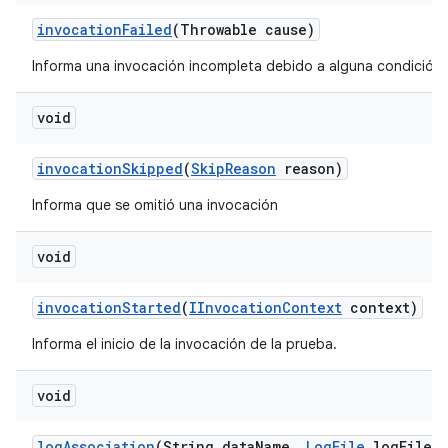
invocation
Failed
(Throwable cause)
Informa una invocación incompleta debido a alguna condición d
void
invocation
Skipped
(
Skip
Reason
reason)
Informa que se omitió una invocación
void
invocation
Started
(
IInvocation
Context
context)
Informa el inicio de la invocación de la prueba.
void
log
Association
(String data
Name
,
Log
File
log
File)