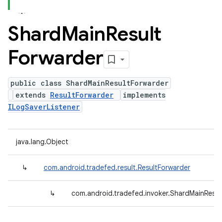
Shard
Main
Result
Forwarder
public class ShardMainResultForwarder
extends
ResultForwarder
implements
ILogSaverListener
java.lang.Object
↳
com.android.tradefed.result.ResultForwarder
↳
com.android.tradefed.invoker.ShardMainResul