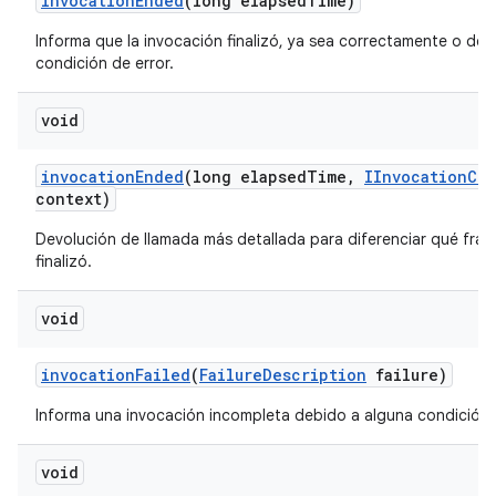
invocation
Ended
(long elapsed
Time)
Informa que la invocación finalizó, ya sea correctamente o deb
condición de error.
void
invocation
Ended
(long elapsed
Time
,
IInvocation
Con
context)
Devolución de llamada más detallada para diferenciar qué fra
finalizó.
void
invocation
Failed
(
Failure
Description
failure)
Informa una invocación incompleta debido a alguna condición d
void