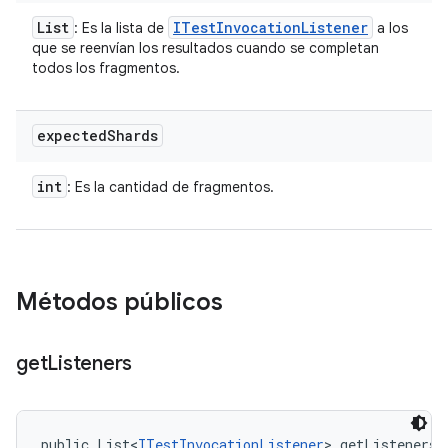
List
ITest
Invocation
Listener
: Es la lista de
a los
que se reenvían los resultados cuando se completan
todos los fragmentos.
expected
Shards
int
: Es la cantidad de fragmentos.
Métodos públicos
get
Listeners
public List<
ITestInvocationListener
> getListeners 