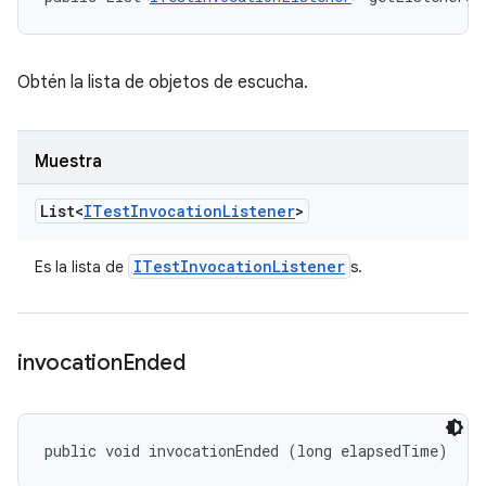
Obtén la lista de objetos de escucha.
Muestra
List<
ITest
Invocation
Listener
>
ITest
Invocation
Listener
Es la lista de
s.
invocation
Ended
public void invocationEnded (long elapsedTime)