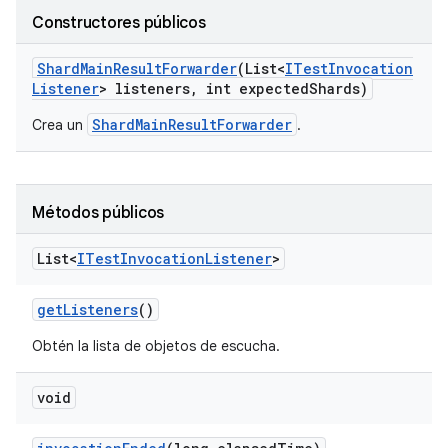
Constructores públicos
Shard
Main
Result
Forwarder
(List<
ITest
Invocation
Listener
> listeners
,
int expected
Shards)
ShardMainResultForwarder
Crea un
.
Métodos públicos
List<
ITest
Invocation
Listener
>
get
Listeners
()
Obtén la lista de objetos de escucha.
void