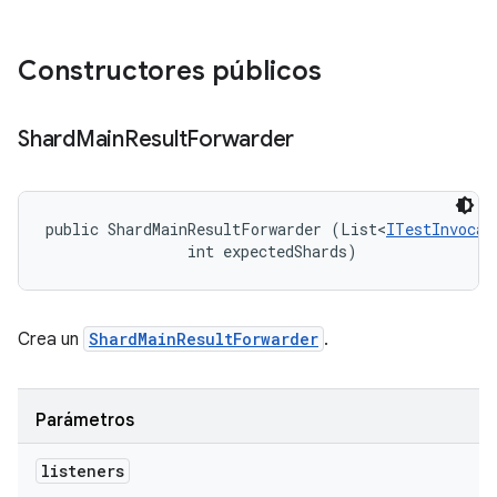
Constructores públicos
Shard
Main
Result
Forwarder
public ShardMainResultForwarder (List<
ITestInvocat
                int expectedShards)
Crea un
ShardMainResultForwarder
.
Parámetros
listeners