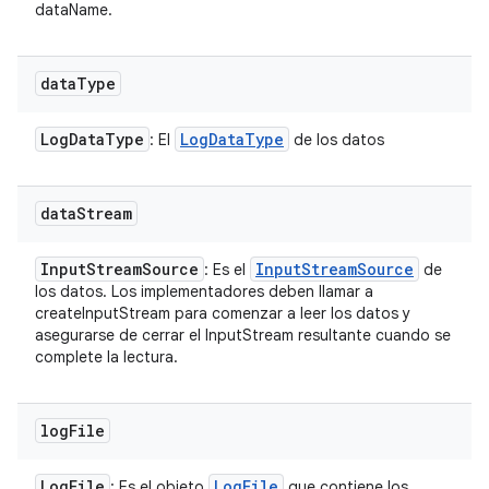
dataName.
data
Type
Log
Data
Type
Log
Data
Type
: El
de los datos
data
Stream
Input
Stream
Source
Input
Stream
Source
: Es el
de
los datos. Los implementadores deben llamar a
createInputStream para comenzar a leer los datos y
asegurarse de cerrar el InputStream resultante cuando se
complete la lectura.
log
File
Log
File
Log
File
: Es el objeto
que contiene los