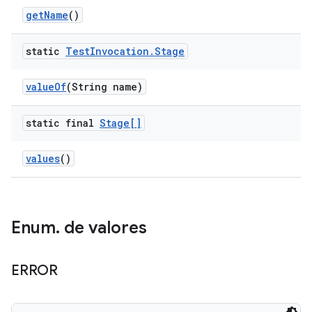
get
Name
()
static
Test
Invocation
.
Stage
value
Of
(String name)
static final
Stage[]
values
()
Enum
.
de valores
ERROR