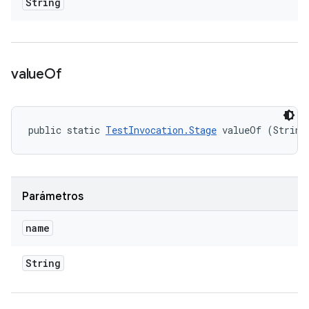
String
value
Of
public static 
TestInvocation.Stage
 valueOf (String
Parámetros
name
String