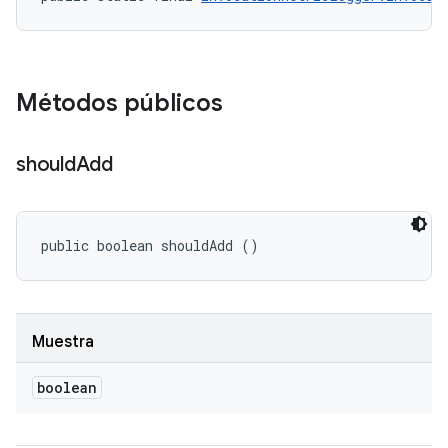
Métodos públicos
should
Add
public boolean shouldAdd ()
Muestra
boolean