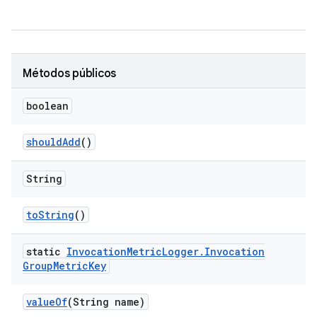
Métodos públicos
boolean
should
Add
()
String
to
String
()
static
Invocation
Metric
Logger
.
Invocation
Group
Metric
Key
value
Of
(String name)