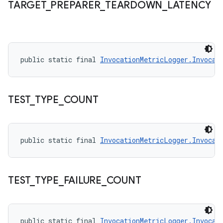
TARGET
_
PREPARER
_
TEARDOWN
_
LATENCY
public static final 
InvocationMetricLogger.Invocat
TEST
_
TYPE
_
COUNT
public static final 
InvocationMetricLogger.Invocat
TEST
_
TYPE
_
FAILURE
_
COUNT
public static final 
InvocationMetricLogger.Invocat