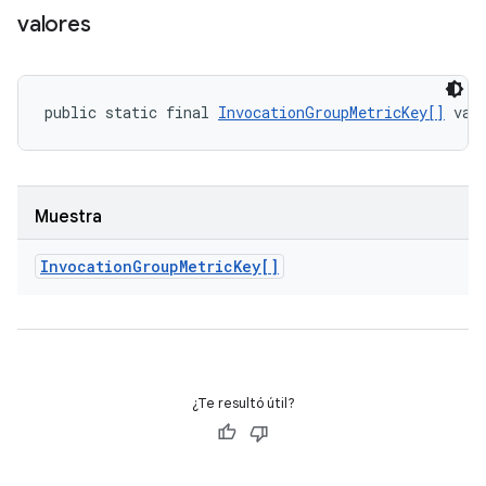
valores
public static final 
InvocationGroupMetricKey[]
 val
Muestra
Invocation
Group
Metric
Key[]
¿Te resultó útil?