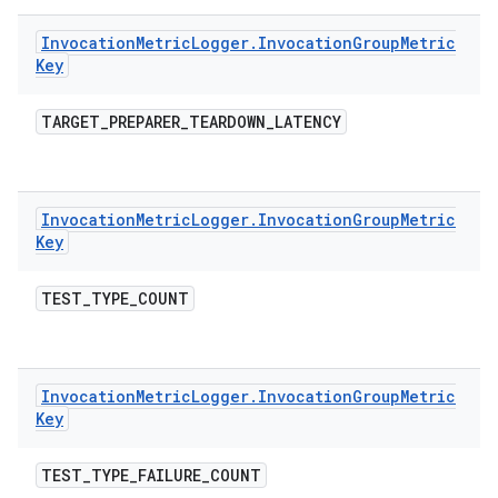
Invocation
Metric
Logger
.
Invocation
Group
Metric
Key
TARGET
_
PREPARER
_
TEARDOWN
_
LATENCY
Invocation
Metric
Logger
.
Invocation
Group
Metric
Key
TEST
_
TYPE
_
COUNT
Invocation
Metric
Logger
.
Invocation
Group
Metric
Key
TEST
_
TYPE
_
FAILURE
_
COUNT