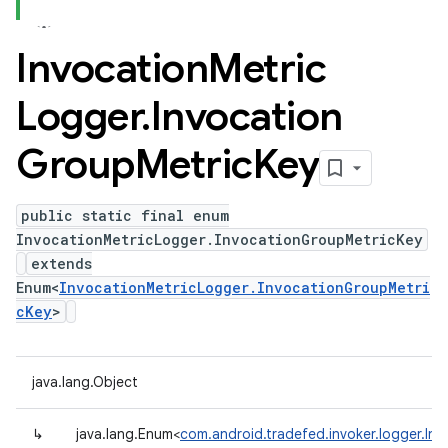
Invocation
Metric
Logger
.
Invocation
Group
Metric
Key
public static final enum
InvocationMetricLogger.InvocationGroupMetricKey
extends
Enum<
InvocationMetricLogger.InvocationGroupMetri
cKey
>
java.lang.Object
↳
java.lang.Enum<
com.android.tradefed.invoker.logger.In