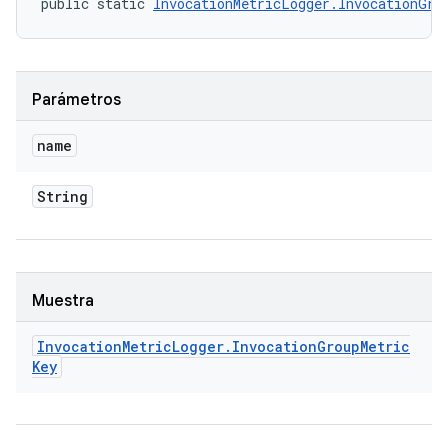
public static 
InvocationMetricLogger.InvocationGro
Parámetros
name
String
Muestra
Invocation
Metric
Logger
.
Invocation
Group
Metric
Key