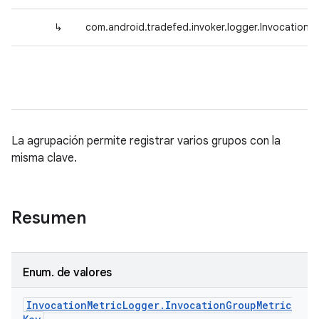
↳
com.android.tradefed.invoker.logger.Invocation
La agrupación permite registrar varios grupos con la
misma clave.
Resumen
Enum
.
de valores
Invocation
Metric
Logger
.
Invocation
Group
Metric