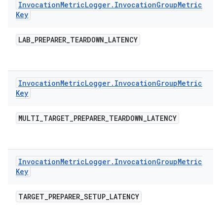
Invocation
Metric
Logger
.
Invocation
Group
Metric
Key
LAB
_
PREPARER
_
TEARDOWN
_
LATENCY
Invocation
Metric
Logger
.
Invocation
Group
Metric
Key
MULTI
_
TARGET
_
PREPARER
_
TEARDOWN
_
LATENCY
Invocation
Metric
Logger
.
Invocation
Group
Metric
Key
TARGET
_
PREPARER
_
SETUP
_
LATENCY