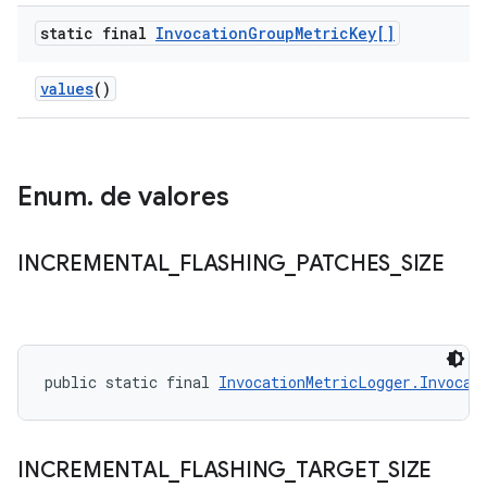
static final
Invocation
Group
Metric
Key[]
values
()
Enum
.
de valores
INCREMENTAL
_
FLASHING
_
PATCHES
_
SIZE
public static final 
InvocationMetricLogger.Invocat
INCREMENTAL
_
FLASHING
_
TARGET
_
SIZE