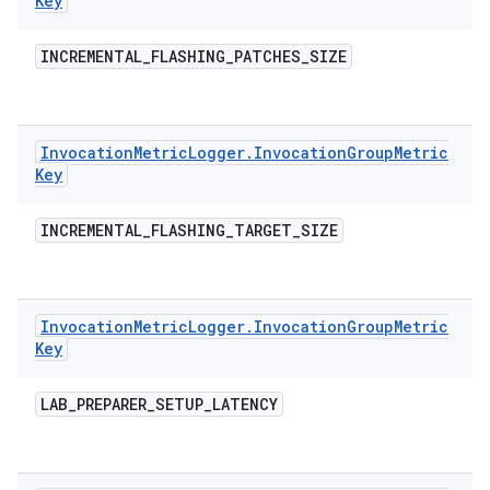
Key
INCREMENTAL
_
FLASHING
_
PATCHES
_
SIZE
Invocation
Metric
Logger
.
Invocation
Group
Metric
Key
INCREMENTAL
_
FLASHING
_
TARGET
_
SIZE
Invocation
Metric
Logger
.
Invocation
Group
Metric
Key
LAB
_
PREPARER
_
SETUP
_
LATENCY