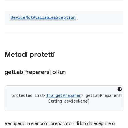
Device
Not
Available
Exception
Metodi protetti
get
Lab
Preparers
To
Run
protected List<
ITargetPreparer
> getLabPreparersToR
                String deviceName)
Recupera un elenco di preparatori di lab da eseguire su