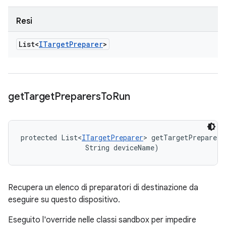
Resi
List<
ITarget
Preparer
>
get
Target
Preparers
To
Run
protected List<
ITargetPreparer
> getTargetPreparers
                String deviceName)
Recupera un elenco di preparatori di destinazione da
eseguire su questo dispositivo.
Eseguito l'override nelle classi sandbox per impedire