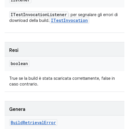
ITest
Invocation
Listener
: per segnalare gli errori di
ITest
Invocation
download della build.
Resi
boolean
True se la build è stata scaricata correttamente, false in
caso contrario.
Genera
Build
Retrieval
Error