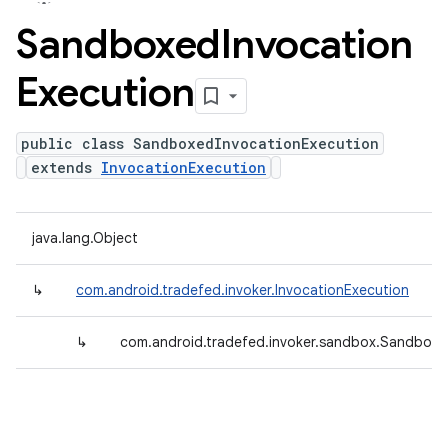
Sandboxed
Invocation
Execution
public class SandboxedInvocationExecution
extends
InvocationExecution
java.lang.Object
↳
com.android.tradefed.invoker.InvocationExecution
↳
com.android.tradefed.invoker.sandbox.Sandboxe