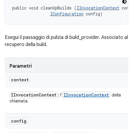
public void cleanUpBuilds (
IInvocationContext
 conte
IConfiguration
 config)
Esegui il passaggio di pulizia di build_provider. Associato al
recupero della build.
Parametri
context
IInvocation
Context
IInvocation
Context
: l'
della
chiamata.
config