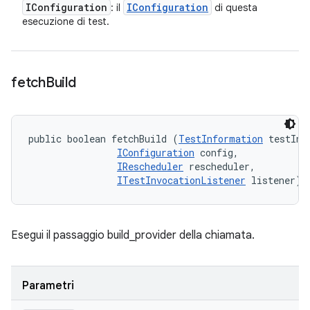
IConfiguration
IConfiguration
: il
di questa
esecuzione di test.
fetch
Build
public boolean fetchBuild (
TestInformation
 testInfo
IConfiguration
 config, 

IRescheduler
 rescheduler, 

ITestInvocationListener
 listener)
Esegui il passaggio build_provider della chiamata.
Parametri