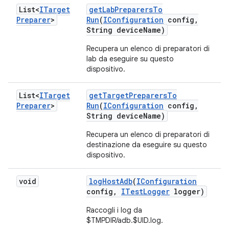
List<
ITarget
get
Lab
Preparers
To
Preparer
>
Run
(
IConfiguration
config
,
String device
Name)
Recupera un elenco di preparatori di
lab da eseguire su questo
dispositivo.
List<
ITarget
get
Target
Preparers
To
Preparer
>
Run
(
IConfiguration
config
,
String device
Name)
Recupera un elenco di preparatori di
destinazione da eseguire su questo
dispositivo.
void
log
Host
Adb
(
IConfiguration
config
,
ITest
Logger
logger)
Raccogli i log da
$TMPDIR/adb.$UID.log.