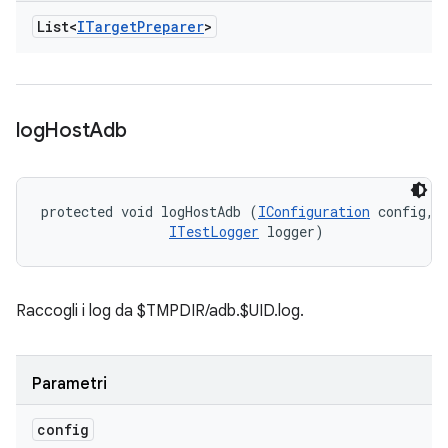
List<
ITarget
Preparer
>
log
Host
Adb
protected void logHostAdb (
IConfiguration
 config, 

ITestLogger
 logger)
Raccogli i log da $TMPDIR/adb.$UID.log.
Parametri
config