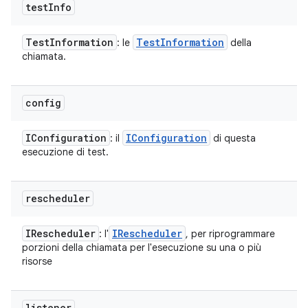
test
Info
Test
Information
Test
Information
: le
della
chiamata.
config
IConfiguration
IConfiguration
: il
di questa
esecuzione di test.
rescheduler
IRescheduler
IRescheduler
: l'
, per riprogrammare
porzioni della chiamata per l'esecuzione su una o più
risorse
listener