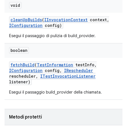
void
clean
Up
Builds
(
IInvocation
Context
context
,
IConfiguration
config)
Esegui il passaggio di pulizia di build_provider.
boolean
fetch
Build
(
Test
Information
test
Info
,
IConfiguration
config
,
IRescheduler
rescheduler
,
ITest
Invocation
Listener
listener)
Esegui il passaggio build_provider della chiamata.
Metodi protetti