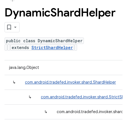
Dynamic
Shard
Helper
public class DynamicShardHelper
extends
StrictShardHelper
java.lang.Object
↳
com.android.tradefed.invoker.shard.ShardHelper
↳
com.android.tradefed.invoker.shard.StrictSha
↳
com.android.tradefed.invoker.shard