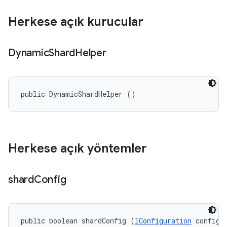
Herkese açık kurucular
Dynamic
Shard
Helper
public DynamicShardHelper ()
Herkese açık yöntemler
shard
Config
public boolean shardConfig (
IConfiguration
 config, 