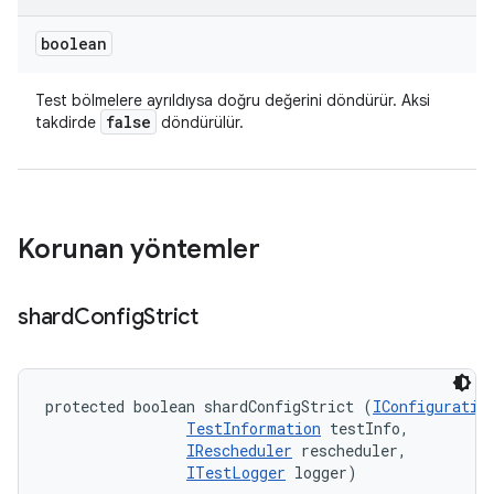
boolean
Test bölmelere ayrıldıysa doğru değerini döndürür. Aksi
false
takdirde
döndürülür.
Korunan yöntemler
shard
Config
Strict
protected boolean shardConfigStrict (
IConfiguratio
TestInformation
 testInfo, 

IRescheduler
 rescheduler, 

ITestLogger
 logger)