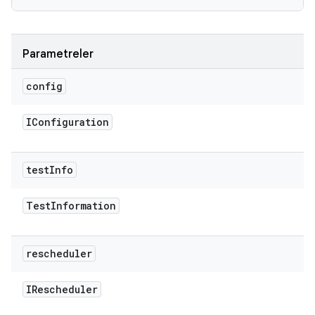
Parametreler
config
IConfiguration
test
Info
Test
Information
rescheduler
IRescheduler