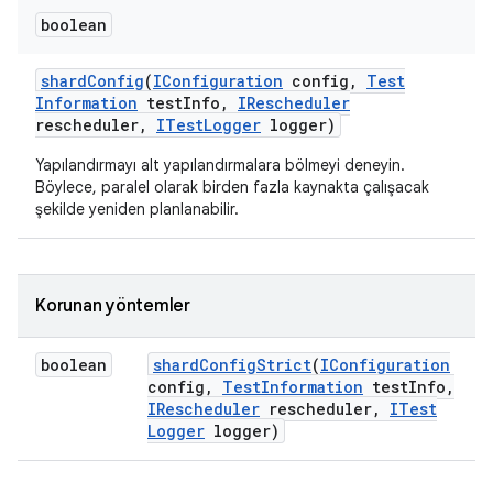
boolean
shard
Config
(
IConfiguration
config
,
Test
Information
test
Info
,
IRescheduler
rescheduler
,
ITest
Logger
logger)
Yapılandırmayı alt yapılandırmalara bölmeyi deneyin.
Böylece, paralel olarak birden fazla kaynakta çalışacak
şekilde yeniden planlanabilir.
Korunan yöntemler
boolean
shard
Config
Strict
(
IConfiguration
config
,
Test
Information
test
Info
,
IRescheduler
rescheduler
,
ITest
Logger
logger)