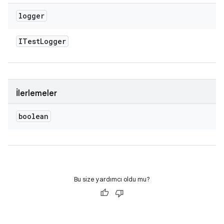
logger
ITest
Logger
İlerlemeler
boolean
Bu size yardımcı oldu mu?