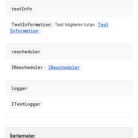
test
Info
Test
Information
Test
: Test bilgilerini tutan
Information
.
rescheduler
IRescheduler
IRescheduler
:
logger
ITest
Logger
İlerlemeler