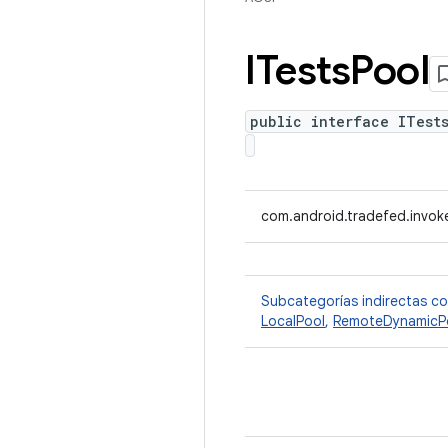
ITests
Pool
public interface ITest
com.android.tradefed.invoke
Subcategorías indirectas c
LocalPool
,
RemoteDynamicP