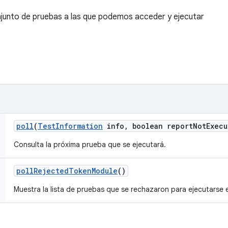
njunto de pruebas a las que podemos acceder y ejecutar
poll
(
Test
Information
info
,
boolean report
Not
Execu
Consulta la próxima prueba que se ejecutará.
poll
Rejected
Token
Module
()
Muestra la lista de pruebas que se rechazaron para ejecutarse e