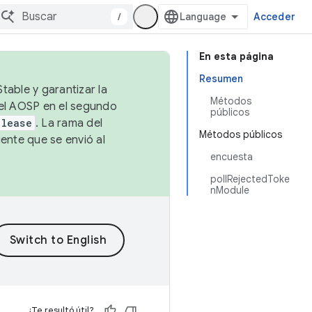
/
Acceder
En esta página
Resumen
table y garantizar la
Métodos
 el AOSP en el segundo
públicos
elease
. La rama del
Métodos públicos
ente que se envió al
encuesta
pollRejectedToke
nModule
¿Te resultó útil?