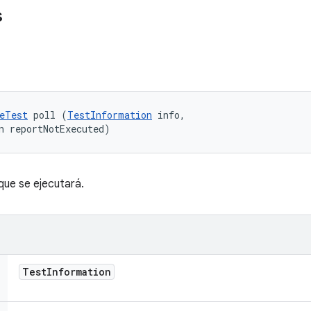
s
eTest
 poll (
TestInformation
 info, 

n reportNotExecuted)
que se ejecutará.
Test
Information