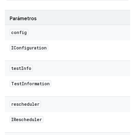
Parámetros
config
IConfiguration
test
Info
Test
Information
rescheduler
IRescheduler