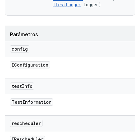
ITestLogger
 logger)
Parámetros
config
IConfiguration
test
Info
Test
Information
rescheduler
IRescheduler