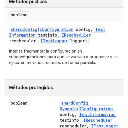
Métodos públicos
boolean
shard
Config
(
IConfiguration
config
,
Test
Information
test
Info
,
IRescheduler
rescheduler
,
ITest
Logger
logger)
Intenta fragmentar la configuración en
subconfiguraciones para que se vuelvan a programar y se
ejecuten en varios recursos de forma paralela.
Métodos protegidos
boolean
shard
Config
Dynamic
(
IConfiguration
config
,
Test
Information
test
Info
,
IRescheduler
rescheduler
,
ITest
Logger