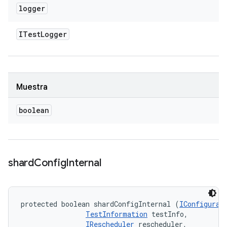
logger
ITest
Logger
Muestra
boolean
shard
Config
Internal
protected boolean shardConfigInternal (
IConfigurat
TestInformation
 testInfo, 

IRescheduler
 rescheduler, 
