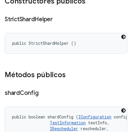
Constructores públicos
Strict
Shard
Helper
public StrictShardHelper ()
Métodos públicos
shard
Config
public boolean shardConfig (
IConfiguration
 config, 
TestInformation
 testInfo, 

IRescheduler
 rescheduler, 
