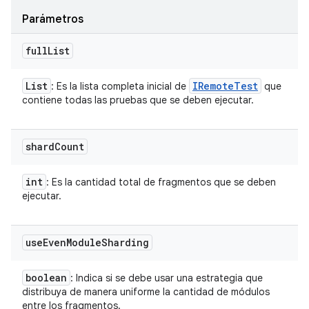
Parámetros
full
List
List
IRemote
Test
: Es la lista completa inicial de
que
contiene todas las pruebas que se deben ejecutar.
shard
Count
int
: Es la cantidad total de fragmentos que se deben
ejecutar.
use
Even
Module
Sharding
boolean
: Indica si se debe usar una estrategia que
distribuya de manera uniforme la cantidad de módulos
entre los fragmentos.