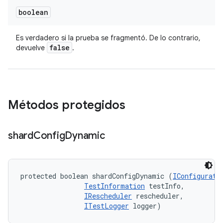
boolean
Es verdadero si la prueba se fragmentó. De lo contrario,
false
devuelve
.
Métodos protegidos
shard
Config
Dynamic
protected boolean shardConfigDynamic (
IConfigurati
TestInformation
 testInfo, 

IRescheduler
 rescheduler, 

ITestLogger
 logger)