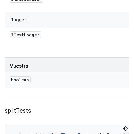
logger
ITest
Logger
Muestra
boolean
split
Tests