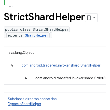
Strict
Shard
Helper
public class StrictShardHelper
extends
ShardHelper
java.lang.Object
↳
com.android.tradefed.invoker.shard.ShardHelper
↳
com.android.tradefed.invoker.shard.StrictSha
Subclases directas conocidas
DynamicShardHelper