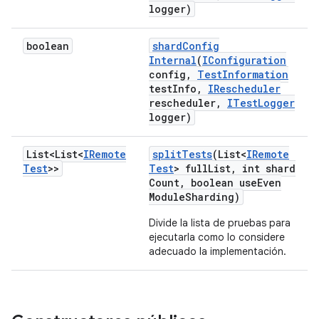
logger)
boolean
shard
Config
Internal
(
IConfiguration
config
,
Test
Information
test
Info
,
IRescheduler
rescheduler
,
ITest
Logger
logger)
List<List<
IRemote
split
Tests
(List<
IRemote
Test
>>
Test
> full
List
,
int shard
Count
,
boolean use
Even
Module
Sharding)
Divide la lista de pruebas para
ejecutarla como lo considere
adecuado la implementación.