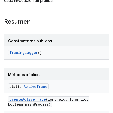
cada invocación de prueba.
Resumen
Constructores públicos
Tracing
Logger
()
Métodos públicos
static
Active
Trace
create
Active
Trace
(long pid
,
long tid
,
boolean main
Process)