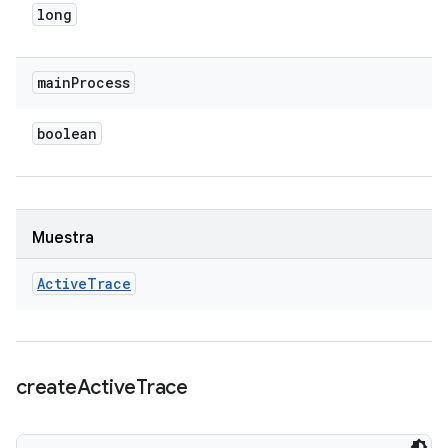
long
main
Process
boolean
Muestra
Active
Trace
create
Active
Trace