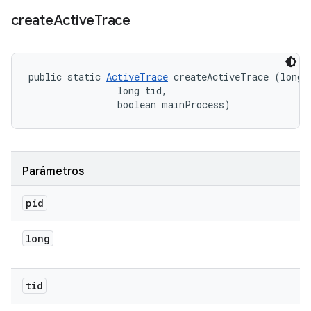
create
Active
Trace
public static 
ActiveTrace
 createActiveTrace (long p
                long tid, 

                boolean mainProcess)
Parámetros
pid
long
tid