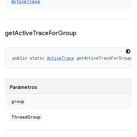
Active
Trace
get
Active
Trace
For
Group
public static 
ActiveTrace
 getActiveTraceForGroup (
Parámetros
group
Thread
Group