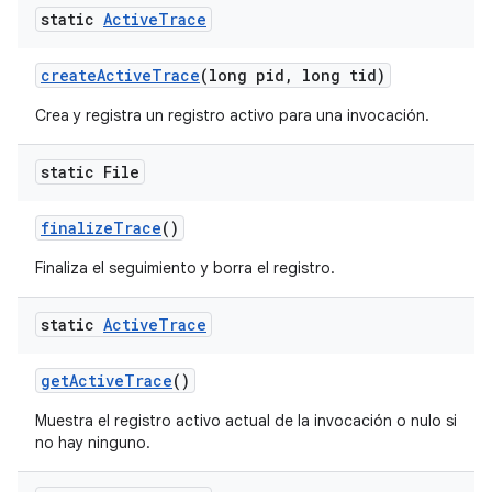
static
Active
Trace
create
Active
Trace
(long pid
,
long tid)
Crea y registra un registro activo para una invocación.
static File
finalize
Trace
()
Finaliza el seguimiento y borra el registro.
static
Active
Trace
get
Active
Trace
()
Muestra el registro activo actual de la invocación o nulo si
no hay ninguno.