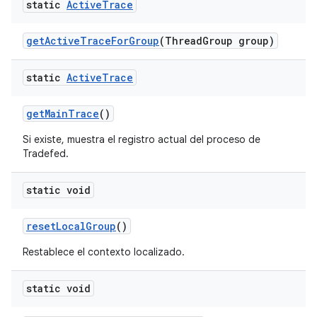
static
Active
Trace
get
Active
Trace
For
Group
(Thread
Group group)
static
Active
Trace
get
Main
Trace
()
Si existe, muestra el registro actual del proceso de
Tradefed.
static void
reset
Local
Group
()
Restablece el contexto localizado.
static void